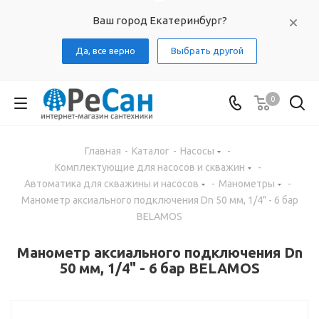
Ваш город Екатеринбург?
Да, все верно
Выбрать другой
0
Главная
-
Каталог
-
Насосы
-
Комплектующие для насосов и скважин
-
Автоматика для скважины и насосов
-
Манометры
-
Манометр аксиального подключения Dn 50 мм, 1/4" - 6 бар
BELAMOS
Манометр аксиального подключения Dn
50 мм, 1/4" - 6 бар BELAMOS