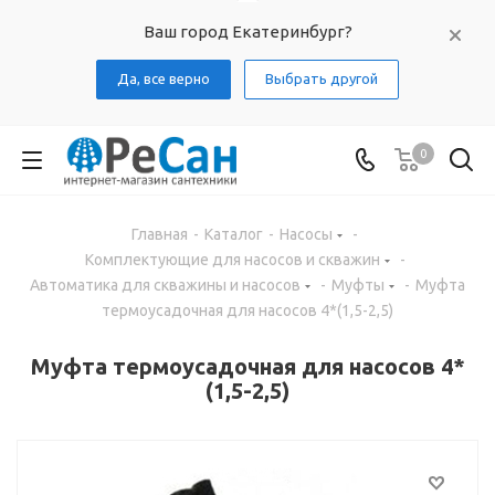
Ваш город Екатеринбург?
Да, все верно
Выбрать другой
0
Главная
-
Каталог
-
Насосы
-
Комплектующие для насосов и скважин
-
Автоматика для скважины и насосов
-
Муфты
-
Муфта
термоусадочная для насосов 4*(1,5-2,5)
Муфта термоусадочная для насосов 4*
(1,5-2,5)