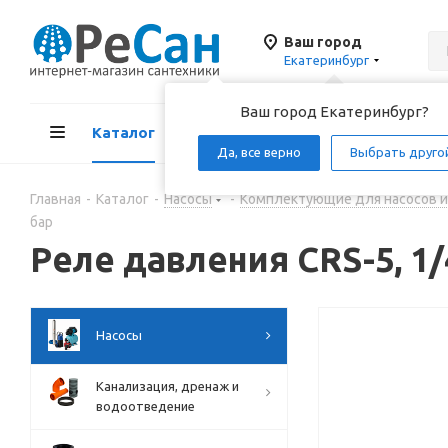
Ваш город
Екатеринбург
Ваш город Екатеринбург?
Каталог
Акции
Д
Да, все верно
Выбрать друго
Главная
-
Каталог
-
Насосы
-
Комплектующие для насосов и
бар
Реле давления CRS-5, 1/
Насосы
Канализация, дренаж и
водоотведение