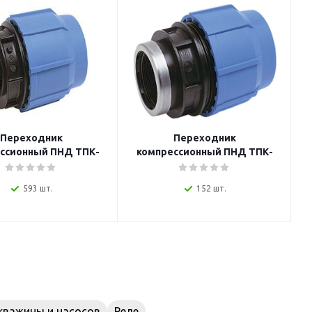
Переходник
Переходник
ссионный ПНД ТПК-
компрессионный ПНД ТПК-
 25 мм x наружная
АКВА, 25 мм x внутренняя
езьба 1 дюйм
резьба 1 дюйм
593 шт.
152 шт.
кважины и насосов
Реле