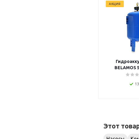
АКЦИЯ
Гидроакк
BELAMOS 50
вертикальный
подключен
13
Этот това
Насосы
Ком