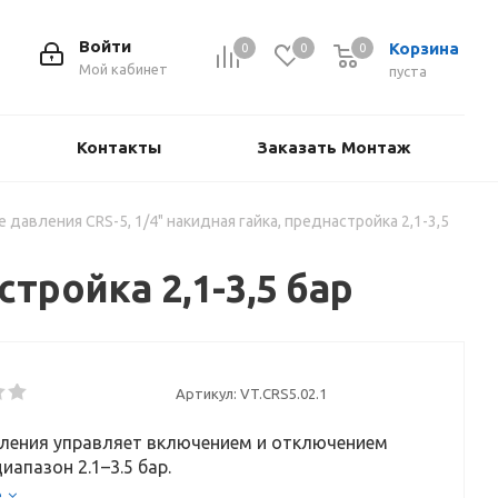
Войти
Корзина
0
0
0
Мой кабинет
пуста
Контакты
Заказать Монтаж
е давления CRS-5, 1/4" накидная гайка, преднастройка 2,1-3,5
тройка 2,1-3,5 бар
Артикул:
VT.CRS5.02.1
вления управляет включением и отключением
диапазон 2.1–3.5 бар.
е