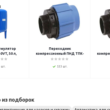
умулятор
Переходник
VT, 50 л,
компрессионный ПНД ТПК-
компре
 напольный,
АКВА, 32 мм x наружная
АКВА,
ие 1 дюйм
резьба 1 дюйм
р
 шт.
533 шт.
р из подборок
плектующие для насосов и скважин
Автоматика для с