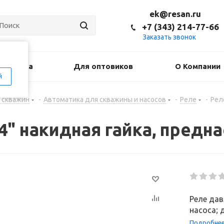
ek@resan.ru
+7 (343) 214-77-66
Заказать звонок
оставка
Для оптовиков
О Компании
й
 скважин
-
Автоматика для скважины и насосов
-
Реле
-
Рел
4" накидная гайка, преднас
Реле да
насоса; 
Подробне