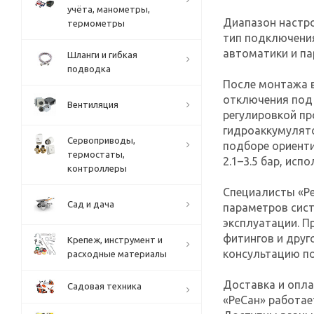
учёта, манометры,
Диапазон настро
термометры
тип подключения
автоматики и па
Шланги и гибкая
подводка
После монтажа в
отключения под 
Вентиляция
регулировкой пр
гидроаккумулято
Сервоприводы,
подборе ориенти
термостаты,
2.1–3.5 бар, испо
контроллеры
Специалисты «Р
Сад и дача
параметров сист
эксплуатации. П
фитингов и дру
Крепеж, инструмент и
консультацию п
расходные материалы
Доставка и опла
Садовая техника
«РеСан» работае