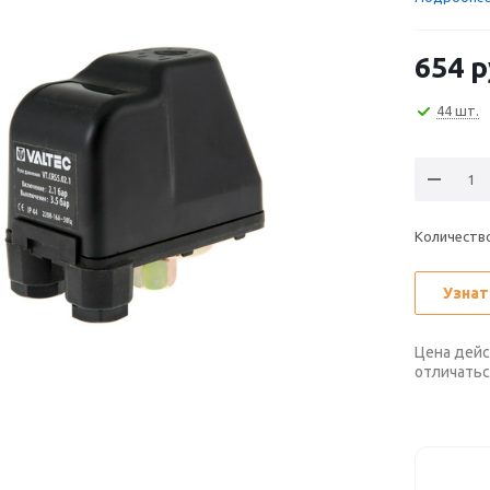
654
р
44 шт.
Количеств
Узнат
Цена дейс
отличатьс