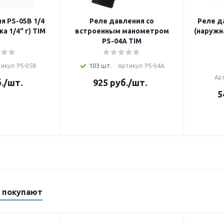
я PS-05B 1/4
Реле давления со
Реле д
а 1/4“ г) TIM
встроенным манометром
(наружна
PS-04A TIM
103 шт.
икул: PS-05B
Артикул: PS-04A
Ар
.
/шт.
925
руб.
/шт.
5
м покупают