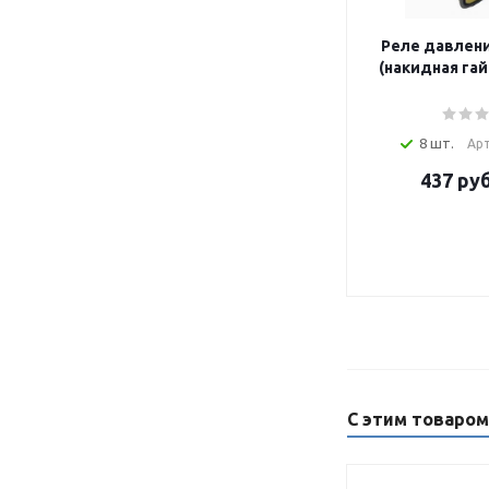
Реле давлени
(накидная гайк
8 шт.
Арт
437
руб
С этим товаро