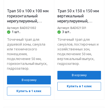
Трап 50 х 100 х 100 мм
Трап 50 х 150 х 150 мм
горизонтальный
вертикальный
нерегулируемый,
нерегулируемый,
гидрозатвор,
гидрозатвор,
Артикул: BAD021002
Артикул: BAD021501
нержавеющая сталь
нержавеющая сталь
1 шт..
3 шт..
TIM BAD021002
TIM BAD021501
Точечный трап для
Точечный трап для
душевой зоны, санузла
санузлов, постирочных и
или технического
хозяйственных зон,
помещения,
подключение 50 мм,
подключение 50 мм,
вертикальный выпуск,
горизонтальный выпуск,
гидрозатвор.
гидрозатвор.
В корзину
В корзину
Купить в 1 клик
Купить в 1 клик