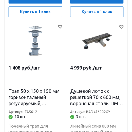
Купить в 1 клик
Купить в 1 клик
1 408
руб.
/шт
4 939
руб.
/шт
Трап 50 х 150 х 150 мм
Душевой лоток с
горизонтальный
решеткой 70 х 600 мм,
регулируемый,
вороненая сталь TIM
гидрозатвор, решетка
BAD476002GY
Артикул: ТА5612
Артикул: BAD476002GY
нержавеющая сталь
10 шт.
3 шт.
ТА5612 Ани
Точечный трап для
Линейный слив 600 мм
установки в зоне, где
для помещений, где