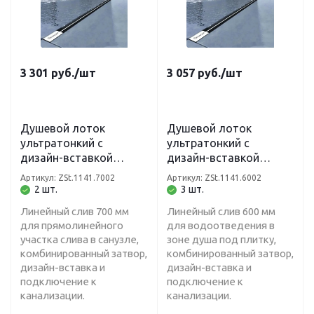
3 301
руб.
/шт
3 057
руб.
/шт
Душевой лоток
Душевой лоток
ультратонкий с
ультратонкий с
дизайн-вставкой
дизайн-вставкой
(комбинированный
(комбинированный
Артикул: ZSt.1141.7002
Артикул: ZSt.1141.6002
затвор) 70 х 700 мм
затвор) 70 х 600 мм
2 шт.
3 шт.
Zeissler ZSt.1141.7002
Zeissler ZSt.1141.6002
Линейный слив 700 мм
Линейный слив 600 мм
для прямолинейного
для водоотведения в
участка слива в санузле,
зоне душа под плитку,
комбинированный затвор,
комбинированный затвор,
дизайн-вставка и
дизайн-вставка и
подключение к
подключение к
канализации.
канализации.