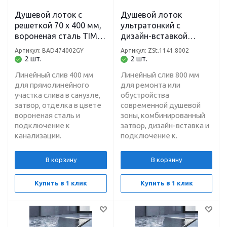
Душевой лоток с
Душевой лоток
решеткой 70 х 400 мм,
ультратонкий с
вороненая сталь TIM
дизайн-вставкой
BAD474002GY
(комбинированный
Артикул: BAD474002GY
Артикул: ZSt.1141.8002
затвор) 70 х 800 мм
2 шт.
2 шт.
Zeissler ZSt.1141.8002
Линейный слив 400 мм
Линейный слив 800 мм
для прямолинейного
для ремонта или
участка слива в санузле,
обустройства
затвор, отделка в цвете
современной душевой
вороненая сталь и
зоны, комбинированный
подключение к
затвор, дизайн-вставка и
канализации.
подключение к.
В корзину
В корзину
Купить в 1 клик
Купить в 1 клик