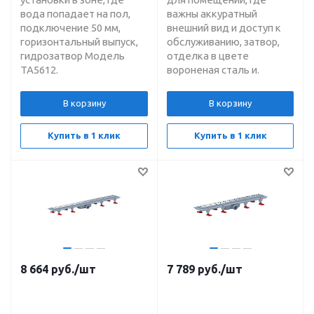
вода попадает на пол,
важны аккуратный
подключение 50 мм,
внешний вид и доступ к
горизонтальный выпуск,
обслуживанию, затвор,
гидрозатвор Модель
отделка в цвете
ТА5612.
вороненая сталь и.
В корзину
В корзину
Купить в 1 клик
Купить в 1 клик
8 664
руб.
/шт
7 789
руб.
/шт