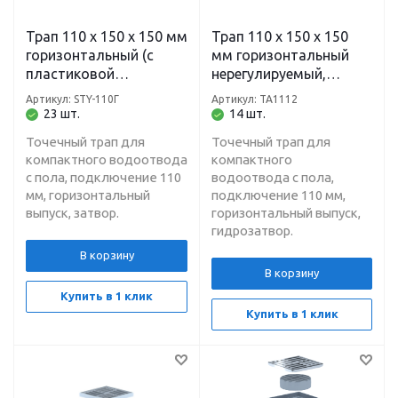
Трап 110 х 150 х 150 мм
Трап 110 х 150 х 150
горизонтальный (с
мм горизонтальный
пластиковой
нерегулируемый,
решеткой) STY-110Г
гидрозатвор, решетка
Артикул: STY-110Г
Артикул: TA1112
нержавеющая сталь
23 шт.
14 шт.
TA1112 Ани
Точечный трап для
Точечный трап для
компактного водоотвода
компактного
с пола, подключение 110
водоотвода с пола,
мм, горизонтальный
подключение 110 мм,
выпуск, затвор.
горизонтальный выпуск,
гидрозатвор.
В корзину
В корзину
Купить в 1 клик
Купить в 1 клик