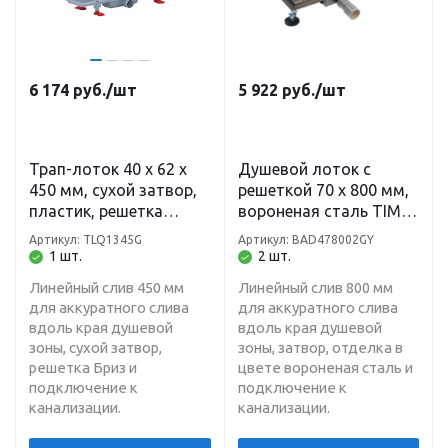
6 174
руб.
/шт
5 922
руб.
/шт
Трап-лоток 40 х 62 х
Душевой лоток с
450 мм, сухой затвор,
решеткой 70 х 800 мм,
пластик, решетка
вороненая сталь TIM
нержавеющая сталь
BAD478002GY
Артикул: TLQ1345G
Артикул: BAD478002GY
"Бриз" TLQ1345G Ани
1 шт.
2 шт.
Линейный слив 450 мм
Линейный слив 800 мм
для аккуратного слива
для аккуратного слива
вдоль края душевой
вдоль края душевой
зоны, сухой затвор,
зоны, затвор, отделка в
решетка Бриз и
цвете вороненая сталь и
подключение к
подключение к
канализации.
канализации.