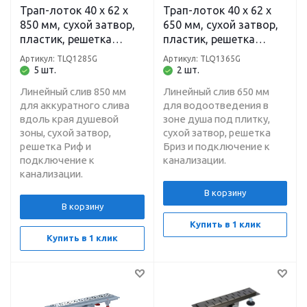
Трап-лоток 40 х 62 х
Трап-лоток 40 х 62 х
850 мм, сухой затвор,
650 мм, сухой затвор,
пластик, решетка
пластик, решетка
нержавеющая сталь
нержавеющая сталь
Артикул: TLQ1285G
Артикул: TLQ1365G
глянец "Риф" TLQ1285G
глянец "Бриз"
5 шт.
2 шт.
Ани
TLQ1365G Ани
Линейный слив 850 мм
Линейный слив 650 мм
для аккуратного слива
для водоотведения в
вдоль края душевой
зоне душа под плитку,
зоны, сухой затвор,
сухой затвор, решетка
решетка Риф и
Бриз и подключение к
подключение к
канализации.
канализации.
В корзину
В корзину
Купить в 1 клик
Купить в 1 клик