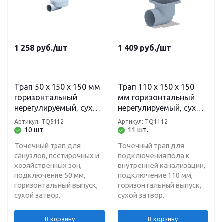
1 258
руб.
/шт
1 409
руб.
/шт
Трап 50 х 150 х 150 мм
Трап 110 х 150 х 150
горизонтальный
мм горизонтальный
нерегулируемый, сухой
нерегулируемый, сухой
затвор, решетка
затвор, решетка
Артикул: TQ5112
Артикул: TQ1112
нержавеющая сталь
нержавеющая сталь
10 шт.
11 шт.
TQ5112 Ани
TQ1112 Ани
Точечный трап для
Точечный трап для
санузлов, постирочных и
подключения пола к
хозяйственных зон,
внутренней канализации,
подключение 50 мм,
подключение 110 мм,
горизонтальный выпуск,
горизонтальный выпуск,
сухой затвор.
сухой затвор.
В корзину
В корзину