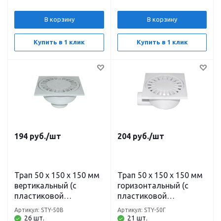
В корзину
В корзину
Купить в 1 клик
Купить в 1 клик
194
руб.
/шт
204
руб.
/шт
Трап 50 х 150 х 150 мм
Трап 50 х 150 х 150 мм
вертикальный (с
горизонтальный (с
пластиковой
пластиковой
решеткой) STY-50В
решеткой) STY-50Г
Артикул: STY-50В
Артикул: STY-50Г
26 шт.
21 шт.