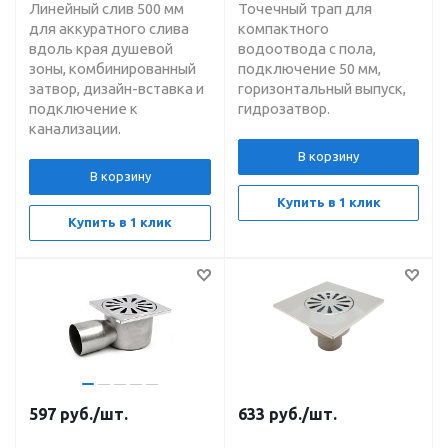
Линейный слив 500 мм
Точечный трап для
для аккуратного слива
компактного
вдоль края душевой
водоотвода с пола,
зоны, комбинированный
подключение 50 мм,
затвор, дизайн-вставка и
горизонтальный выпуск,
подключение к
гидрозатвор.
канализации.
В корзину
В корзину
Купить в 1 клик
Купить в 1 клик
597
руб.
/шт.
633
руб.
/шт.