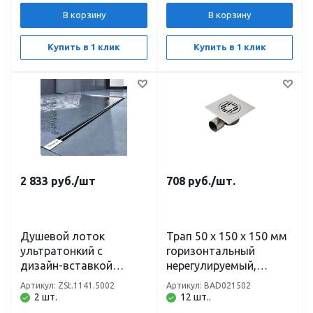
В корзину
В корзину
Купить в 1 клик
Купить в 1 клик
2 833
руб.
/шт
708
руб.
/шт.
Душевой лоток
Трап 50 х 150 х 150 мм
ультратонкий с
горизонтальный
дизайн-вставкой
нерегулируемый,
(комбинированный
гидрозатвор,
Артикул: ZSt.1141.5002
Артикул: BAD021502
затвор) 70 х 500 мм
нержавеющая сталь
2 шт.
12 шт..
Zeissler ZSt.1141.5002
TIM BAD021502