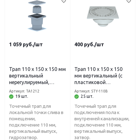
1 059
руб.
/шт
400
руб.
/шт
Трап 110 х 150 х 150 мм
Трап 110 х 150 х 150
вертикальный
мм вертикальный (с
нерегулируемый,
пластиковой
гидрозатвор, решетка
решеткой)
Артикул: TA1212
Артикул: STY-110B
нержавеющая сталь
нерегулируемый STY-
19 шт.
25 шт.
TA1212 Ани
110B
Точечный трап для
Точечный трап для
локальной точки слива в
подключения пола к
помещении,
внутренней канализации,
подключение 110 мм,
подключение 110 мм,
вертикальный выпуск,
вертикальный выпуск,
гидрозатвор.
затвор.