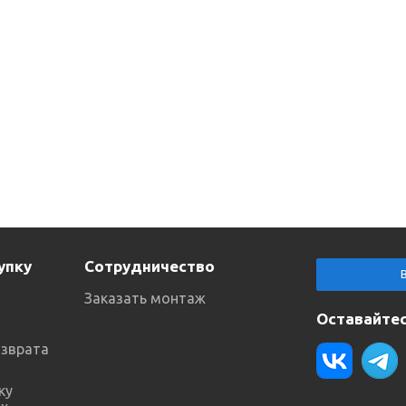
упку
Сотрудничество
Заказать монтаж
Оставайтес
озврата
ку