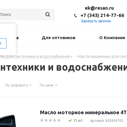
ek@resan.ru
+7 (343) 214-77-66
Заказать звонок
оставка
Для оптовиков
О Компании
й
лы для сантехники и водоснабжения
-
Масла машинные для сан
нтехники и водоснабжен
По алфавиту
По цене
Масло моторное минеральное 4T
35 шт.
Артикул: 850930705