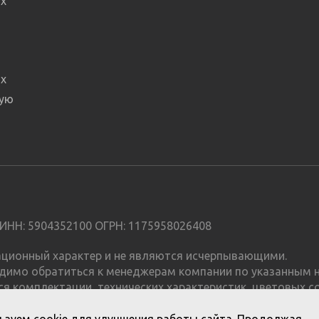
х
х
ную
ИНН: 5904352100 ОГРН: 1175958026408
мационный характер и не являются исчерпывающими.
димо обратиться к менеджерам компании по указанным н
я комплектации, технических характеристик, цветовых с
е является публичной офертой.