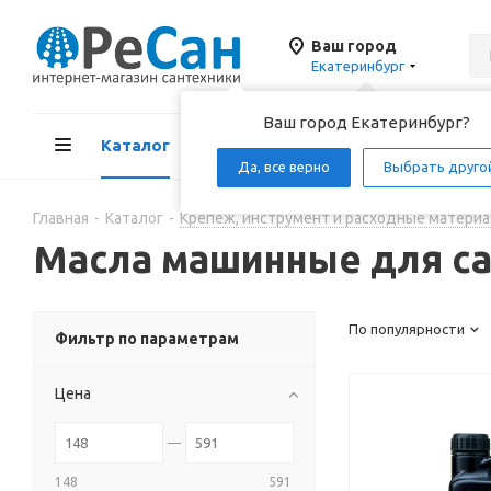
Ваш город
Екатеринбург
Ваш город Екатеринбург?
Каталог
Акции
Д
Да, все верно
Выбрать друго
Главная
-
Каталог
-
Крепеж, инструмент и расходные материа
Масла машинные для са
По популярности
Фильтр по параметрам
Цена
148
591