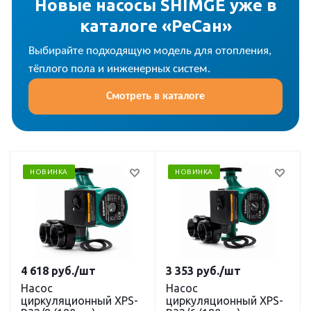
Новые насосы SHIMGE уже в
каталоге «РеСан»
Выбирайте подходящую модель для отопления,
тёплого пола и инженерных систем.
Смотреть в каталоге
НОВИНКА
НОВИНКА
4 618
руб.
/шт
3 353
руб.
/шт
Насос
Насос
циркуляционный XPS-
циркуляционный XPS-