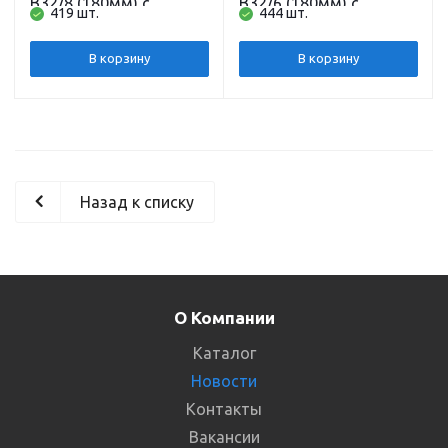
B32/8 (180мм) с
B32/6 (180мм) с
419 шт.
444 шт.
гайками без кабеля
гайками без кабеля
SHIMGE
SHIMGE
В корзину
В корзину
Назад к списку
О Компании
Каталог
Новости
Контакты
Вакансии