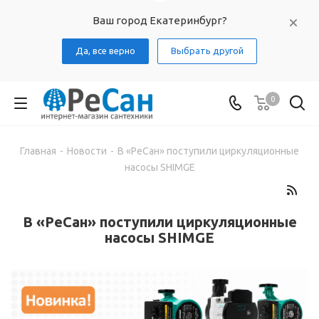
Ваш город Екатеринбург?
Да, все верно
Выбрать другой
0
Главная
-
Новости
-
В «РеСан» поступили циркуляционные
насосы SHIMGE
В «РеСан» поступили циркуляционные
насосы SHIMGE