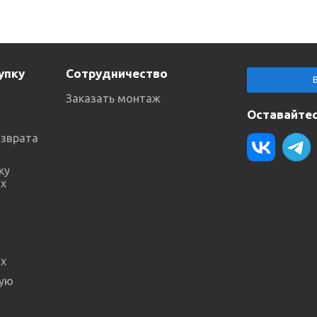
упку
Сотрудничество
Заказать монтаж
Оставайтес
озврата
ку
х
х
ную