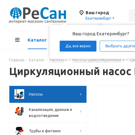
Ваш город
Екатеринбург
Ваш город Екатеринбург?
Каталог
Акции
Д
Да, все верно
Выбрать друго
Главная
-
Каталог
-
Насосы
-
Насосы циркуляционные
-
Ци
Циркуляционный насос P
Насосы
Канализация, дренаж и
водоотведение
Трубы и фитинги