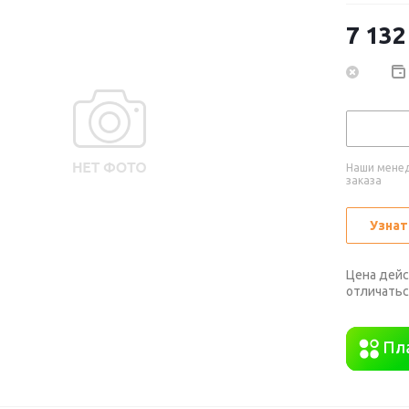
7 132
Наши менед
заказа
Узнат
Цена дейс
отличатьс