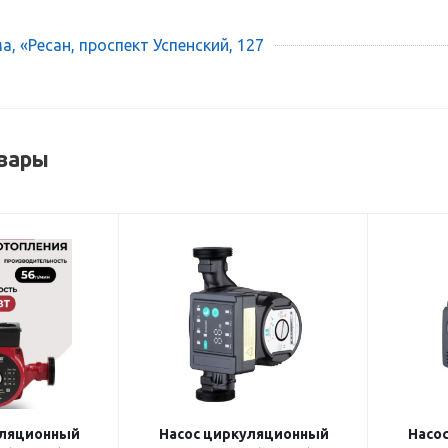
, «Ресан, проспект Успенский, 127
вары
уляционный
Насос циркуляционный
Насо