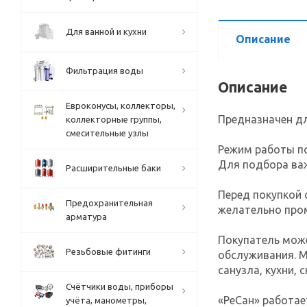
Для ванной и кухни
Описание
Фильтрация воды
Описание
Евроконусы, коллекторы,
Предназначен дл
коллекторные группы,
смесительные узлы
Режим работы по
Для подбора важ
Расширительные баки
Перед покупкой 
Предохранительная
желательно пром
арматура
Покупатель мож
Резьбовые фитинги
обслуживания. М
санузла, кухни,
Счётчики воды, приборы
«РеСан» работае
учёта, манометры,