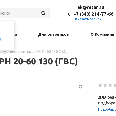
ek@resan.ru
+7 (343) 214-77-66
Заказать звонок
оставка
Для оптовиков
О Компании
й
ркуляционный насос PH 20-60 130 (ГВС)
H 20-60 130 (ГВС)
Для реци
подборе 
Подробне