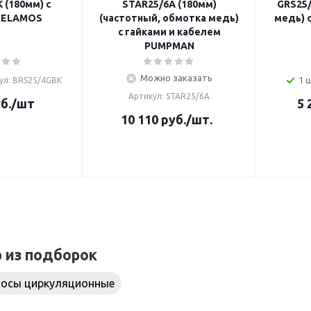
 (180мм) с
STAR25/6A (180мм)
GRS25/
BELAMOS
(частотный, обмотка медь)
медь) 
с гайками и кабелем
PUMPMAN
Можно заказать
1 
ул: BRS25/4GBK
Артикул: STAR25/6A
б.
/шт
5 
10 110
руб.
/шт.
р из подборок
сосы циркуляционные