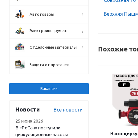
Верхняя Пышма
Автотовары
Электроинструмент
Отделочные материалы
Похожие то
Защита от протечек
Вакансии
Новости
Все новости
25 июня 2026
В «РеСан» поступили
Насос цирк
циркуляционные насосы