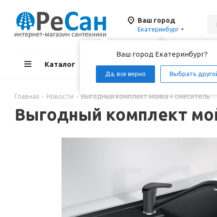
Ваш город
Екатеринбург
Ваш город Екатеринбург?
Каталог
Акции
Д
Да, все верно
Выбрать друго
Главная
-
Новости
-
Выгодный комплект мойка + смеситель
Выгодный комплект мой