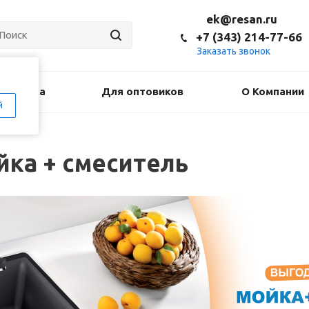
ek@resan.ru
+7 (343) 214-77-66
Заказать звонок
оставка
Для оптовиков
О Компании
й
ка + смеситель