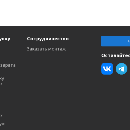
упку
Сотрудничество
Заказать монтаж
Оставайтес
озврата
ку
х
х
ную