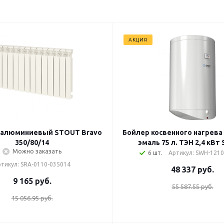
АКЦИЯ
 алюминиевый STOUT Bravo
Бойлер косвенного нагрева
350/80/14
эмаль 75 л. ТЭН 2,4 кВ
Можно заказать
6 шт.
Артикул: SWH-121
тикул: SRA-0110-035014
48 337
руб.
9 165
руб.
55 587.55 руб.
15 056.95 руб.