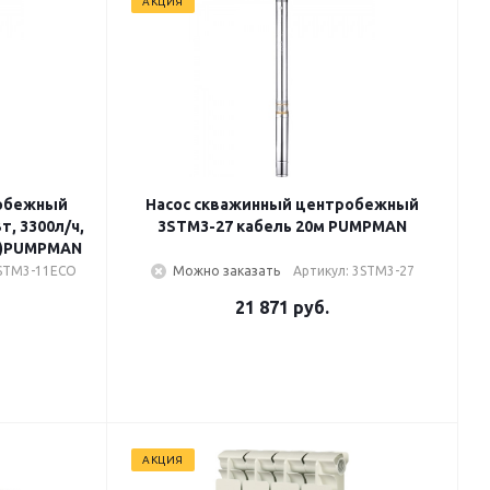
АКЦИЯ
робежный
Насос скважинный центробежный
т, 3300л/ч,
3STM3-27 кабель 20м PUMPMAN
0м)PUMPMAN
3STM3-11ECO
Можно заказать
Артикул: 3STM3-27
21 871
руб.
АКЦИЯ