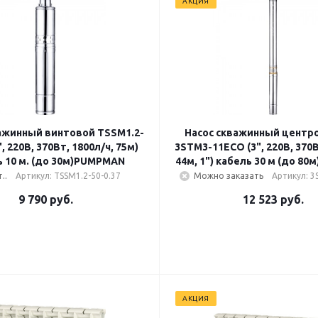
АКЦИЯ
ажинный винтовой TSSM1.2-
Насос скважинный цент
", 220В, 370Вт, 1800л/ч, 75м)
3STM3-11ECO (3", 220В, 370В
ь 10 м. (до 30м)PUMPMAN
44м, 1") кабель 30 м (до 8
..
Артикул: TSSM1.2-50-0.37
Можно заказать
Артикул: 
9 790
руб.
12 523
руб.
АКЦИЯ