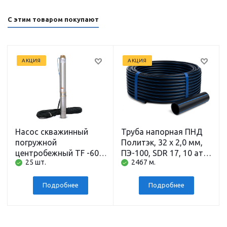
С этим товаром покупают
АКЦИЯ
АКЦИЯ
Насос скважинный
Труба напорная ПНД
погружной
Политэк, 32 x 2,0 мм,
центробежный TF -60
ПЭ-100, SDR 17, 10 атм,
25 шт.
2467 м.
(4", 220В, 1000Вт,
200 м
5000л/ч, 60м) кабель
35 м. BELAMOS
Подробнее
Подробнее