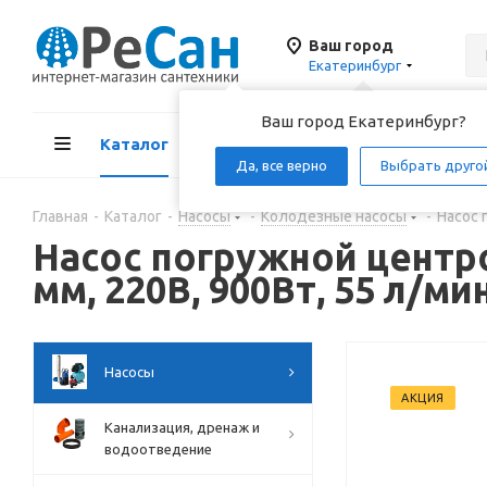
Ваш город
Екатеринбург
Ваш город Екатеринбург?
Каталог
Акции
Д
Да, все верно
Выбрать друго
Главная
-
Каталог
-
Насосы
-
Колодезные насосы
-
Насос 
Насос погружной цент
мм, 220В, 900Вт, 55 л/м
Насосы
АКЦИЯ
Канализация, дренаж и
водоотведение