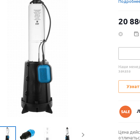
Подробне
20 88
Наши менед
заказа
Узнат
Л
Цена дейс
отличатьс