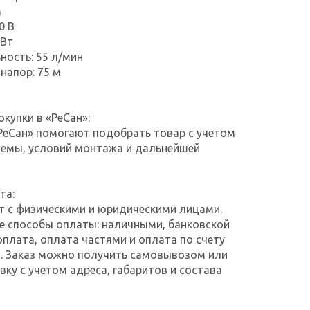
м
0 В
 Вт
ность: 55 л/мин
напор: 75 м
купки в «РеСан»:
РеСан» помогают подобрать товар с учетом
темы, условий монтажа и дальнейшей
та:
т с физическими и юридическими лицами.
е способы оплаты: наличными, банковской
оплата, оплата частями и оплата по счету
. Заказ можно получить самовывозом или
ку с учетом адреса, габаритов и состава