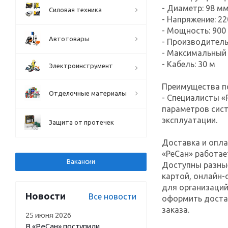
- Диаметр: 98 м
Силовая техника
- Напряжение: 22
- Мощность: 900
Автотовары
- Производитель
- Максимальный 
- Кабель: 30 м
Электроинструмент
Преимущества по
Отделочные материалы
- Специалисты «
параметров сис
эксплуатации.
Защита от протечек
Доставка и опла
«РеСан» работае
Вакансии
Доступны разны
картой, онлайн-
для организаций
Новости
Все новости
оформить достав
заказа.
25 июня 2026
В «РеСан» поступили