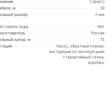
инение
1 (внут.)
абеля, м
30
льный размер
2 мм
от сухого хода
Нет
изготовитель
Россия
льный напор, м
75
ктация
Насос, обратный клапан,
инструкция по эксплуатации
+ гарантийный талон,
коробка.