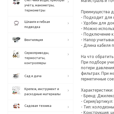
магистраль и то
Счётчики воды, приборы
учёта, манометры,
термометры
Преимущества д
- Подходит для 
Шланги и гибкая
- Удобен для до
подводка
- Можно использ
- Подключение к
- Напор учитыва
Вентиляция
- Длина кабеля 
Сервоприводы,
На что обратить
термостаты,
При подборе учи
контроллеры
потери давления
фильтрах. При м
Сад и дача
герметичные сое
Крепеж, инструмент и
Характеристики:
расходные материалы
- Бренд: Джилек
- Серия/артикул:
Садовая техника
- Тип: колодезн
- Конструкция: 