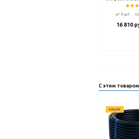
5 шт.
Ар
16 810
р
С этим товаро
АКЦИЯ