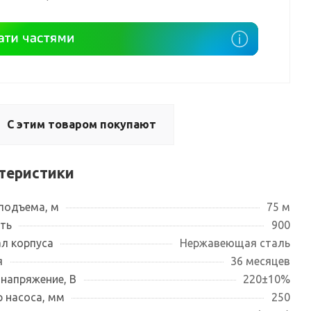
С этим товаром покупают
теристики
подъема, м
75 м
ть
900
л корпуса
Нержавеющая сталь
я
36 месяцев
 напряжение, В
220±10%
 насоса, мм
250