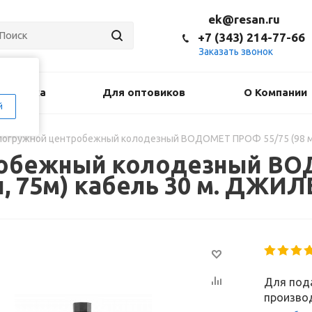
ek@resan.ru
+7 (343) 214-77-66
Заказать звонок
оставка
Для оптовиков
О Компании
й
погружной центробежный колодезный ВОДОМЕТ ПРОФ 55/75 (98 мм,
робежный колодезный ВО
ин, 75м) кабель 30 м. ДЖИ
Для пода
производ