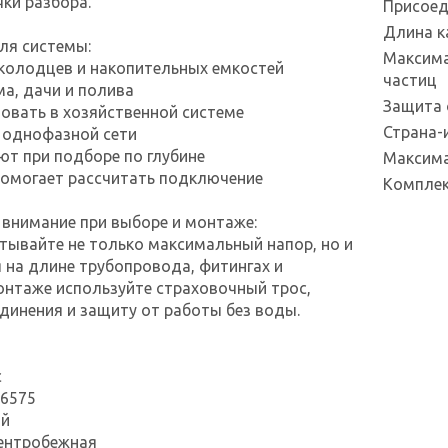
чки разбора.
Присоед
Длина к
ля системы:
Максима
колодцев и накопительных емкостей
частиц
ма, дачи и полива
Защита 
овать в хозяйственной системе
Страна-
 однофазной сети
ют при подборе по глубине
Максима
помогает рассчитать подключение
Компле
 внимание при выборе и монтаже:
тывайте не только максимальный напор, но и
 на длине трубопровода, фитингах и
онтаже используйте страховочный трос,
динения и защиту от работы без воды.
с
 6575
ый
центробежная