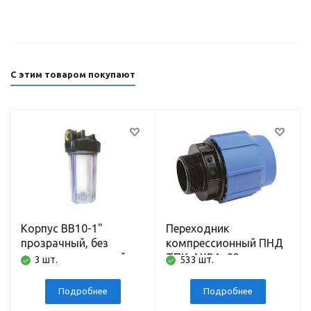
С этим товаром покупают
Корпус BB10-1"
Переходник
прозрачный, без
компрессионный ПНД
картриджа, полный
ТПК-АКВА, 32 мм x
3 шт.
533 шт.
комплект АБФ
наружная резьба 1
дюйм
Подробнее
Подробнее