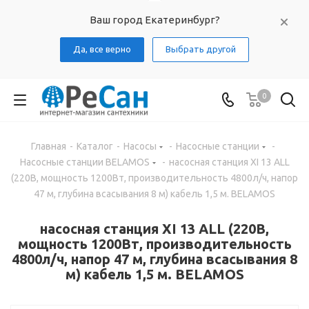
Ваш город Екатеринбург?
Да, все верно
Выбрать другой
0
Главная
-
Каталог
-
Насосы
-
Насосные станции
-
Насосные станции BELAMOS
-
насосная станция XI 13 ALL
(220В, мощность 1200Вт, производительность 4800л/ч, напор
47 м, глубина всасывания 8 м) кабель 1,5 м. BELAMOS
насосная станция XI 13 ALL (220В,
мощность 1200Вт, производительность
4800л/ч, напор 47 м, глубина всасывания 8
м) кабель 1,5 м. BELAMOS