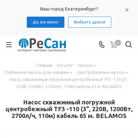
Ваш город Екатеринбург?
Да, все верно
Выбрать другой
0
Главная
-
Каталог
-
Насосы
-
Глубинные насосы для скважин
-
Центробежные насосы
-
Насос скважинный погружной центробежный TF3 -110 (3",
220В, 1200Вт, 2700л/ч, 110м) кабель 65 м. BELAMOS
Насос скважинный погружной
центробежный TF3 -110 (3", 220В, 1200Вт,
2700л/ч, 110м) кабель 65 м. BELAMOS