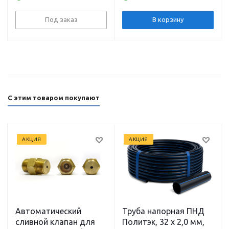
(0,55) (2 м3. h-52 м) С
ВОДОМЕТ «3Д» 55/100
ПУСКАТЕЛЕМ
(78 мм, 220В, 1300Вт,
55 л/мин, 100м) кабель
Под заказ
В корзину
50 м ДЖИЛЕКС
С этим товаром покупают
АКЦИЯ
АКЦИЯ
Автоматический
Труба напорная ПНД
сливной клапан для
Политэк, 32 x 2,0 мм,