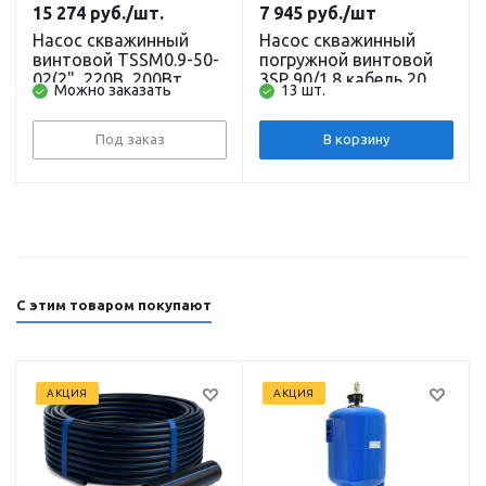
15 274
руб.
/шт.
7 945
руб.
/шт
Насос скважинный
Насос скважинный
винтовой TSSM0.9-50-
погружной винтовой
02(2", 220В, 200Вт,
3SP 90/1.8 кабель 20 м
Можно заказать
13 шт.
1100л/ч, 65м) кабель
BELAMOS
20 м. (до
30м)PUMPMAN
Под заказ
В корзину
С этим товаром покупают
АКЦИЯ
АКЦИЯ