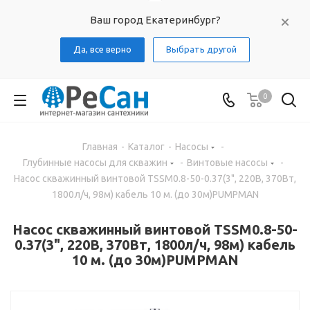
Ваш город Екатеринбург?
Да, все верно
Выбрать другой
0
Главная
-
Каталог
-
Насосы
-
Глубинные насосы для скважин
-
Винтовые насосы
-
Насос скважинный винтовой TSSM0.8-50-0.37(3", 220В, 370Вт,
1800л/ч, 98м) кабель 10 м. (до 30м)PUMPMAN
Насос скважинный винтовой TSSM0.8-50-
0.37(3", 220В, 370Вт, 1800л/ч, 98м) кабель
10 м. (до 30м)PUMPMAN