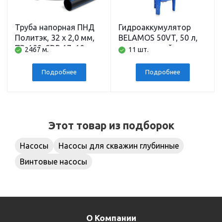
Труба напорная ПНД
Гидроаккумулятор
Политэк, 32 x 2,0 мм,
BELAMOS 50VT, 50 л,
ПЭ-100, SDR 17, 10 атм,
вертикальный
2467 м.
11 шт.
200 м
напольный,
подключение 1 дюйм
Подробнее
Подробнее
Этот товар из подборок
Насосы
Насосы для скважин глубинные
Винтовые насосы
О Компании