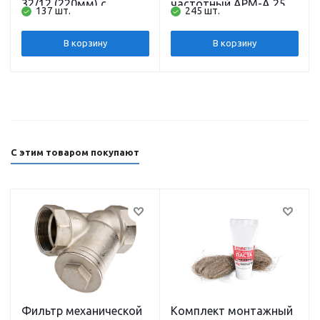
32/12 (220мм) с
частотный APM-A 25-
137 шт.
245 шт.
гайками SHIMGE
6-180 (1х220В; 45Вт), с
гайками, L180 SHIMGE
В корзину
В корзину
С этим товаром покупают
Фильтр механической
Комплект монтажный