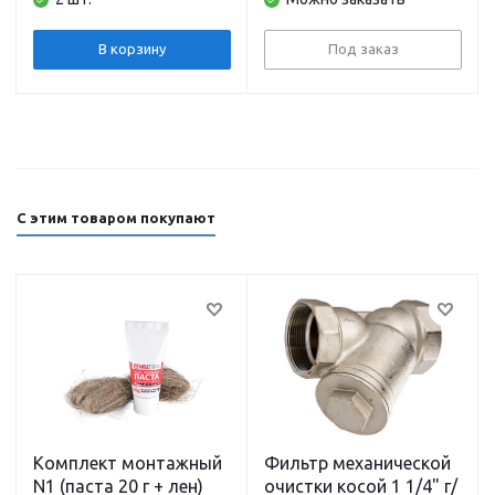
(обмотка медь) с
(обмотка сплав) с
гайками и кабелем
гайками и кабелем
PUMPMAN
PUMPMAN
В корзину
Под заказ
С этим товаром покупают
Комплект монтажный
Фильтр механической
N1 (паста 20 г + лен)
очистки косой 1 1/4" г/