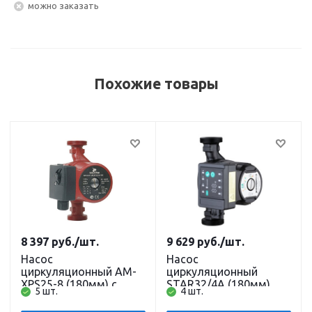
Можно заказать
Похожие товары
8 397
руб.
/шт.
9 629
руб.
/шт.
Насос
Насос
циркуляционный AM-
циркуляционный
XPS25-8 (180мм) с
STAR32/4A (180мм)
5 шт.
4 шт.
гайками TIM
(частотный, обмотка
медь) с гайками и