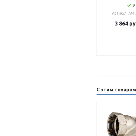
9
Артикул: AM-
3 864
ру
С этим товаро