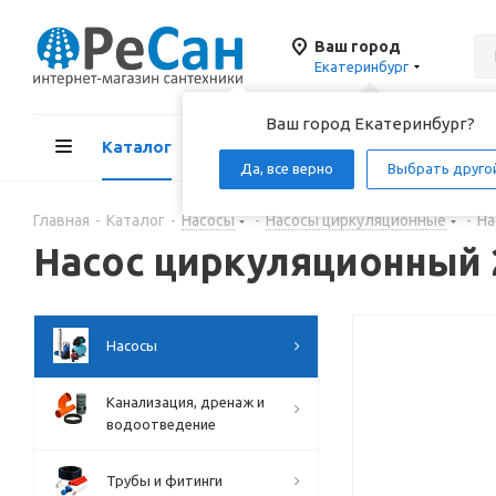
Ваш город
Екатеринбург
Ваш город Екатеринбург?
Каталог
Акции
Д
Да, все верно
Выбрать друго
Главная
-
Каталог
-
Насосы
-
Насосы циркуляционные
-
На
Насос циркуляционный 2
Насосы
Канализация, дренаж и
водоотведение
Трубы и фитинги