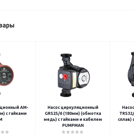
вары
яционный AM-
Насос циркуляционный
Насо
м) с гайками
GRS25/6 (180мм) (обмотка
TRS32/
M
медь) с гайками и кабелем
сплав) 
PUMPMAN