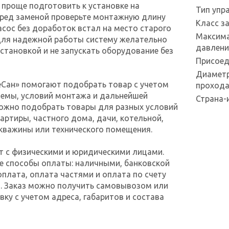
проще подготовить к установке на
Тип упр
еред заменой проверьте монтажную длину
Класс з
асос без доработок встал на место старого
Максима
Для надежной работы систему желательно
давлени
становкой и не запускать оборудование без
Присоед
Диаметр
еСан» помогают подобрать товар с учетом
проход
темы, условий монтажа и дальнейшей
Страна-
Можно подобрать товары для разных условий
вартиры, частного дома, дачи, котельной,
 скважины или технического помещения.
т с физическими и юридическими лицами.
е способы оплаты: наличными, банковской
оплата, оплата частями и оплата по счету
. Заказ можно получить самовывозом или
ку с учетом адреса, габаритов и состава