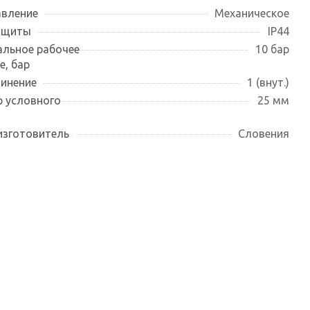
авление
Механическое
ащиты
IP44
льное рабочее
10 бар
е, бар
инение
1 (внут.)
 условного
25 мм
а
изготовитель
Словения