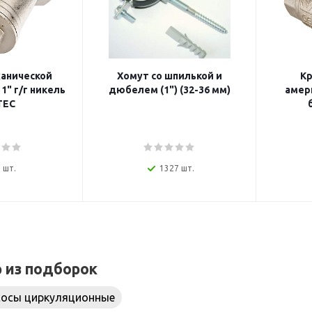
анической
Хомут со шпилькой и
Кр
1" г/г никель
дюбелем (1") (32-36 мм)
амер
TEC
 шт.
1327 шт.
р из подборок
сосы циркуляционные