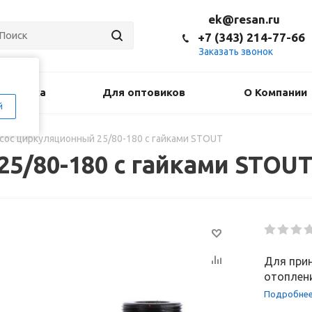
ek@resan.ru
+7 (343) 214-77-66
Заказать звонок
оставка
Для оптовиков
О Компании
й
сос циркуляционный 25/80-180 с гайками STOUT
5/80-180 с гайками STOU
Для при
отоплени
Подробне