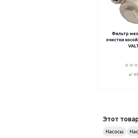
Фильтр мех
очистки косой 
VAL
63
Этот това
Насосы
На