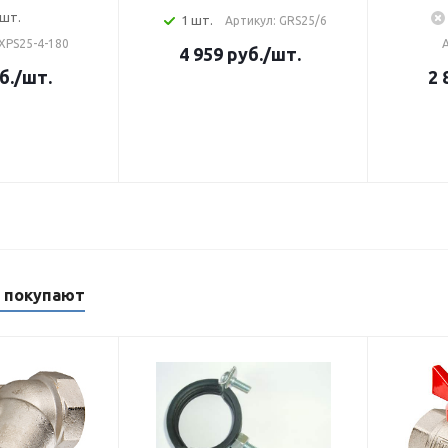
 шт.
1 шт.
Артикул: GRS25/6
XPS25-4-180
А
4 959
руб.
/шт.
б.
/шт.
2 
м покупают