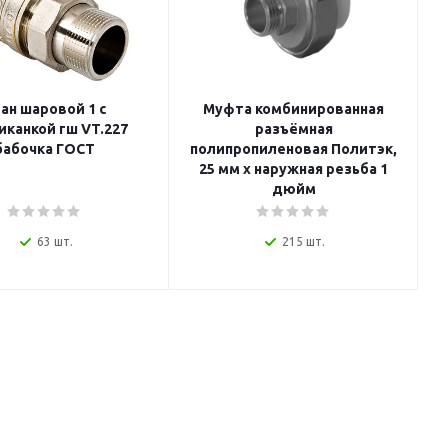
ан шаровой 1 с
Муфта комбинированная
иканкой гш VT.227
разъёмная
п
бабочка ГОСТ
полипропиленовая Политэк,
25 мм x наружная резьба 1
дюйм
63 шт.
215 шт.