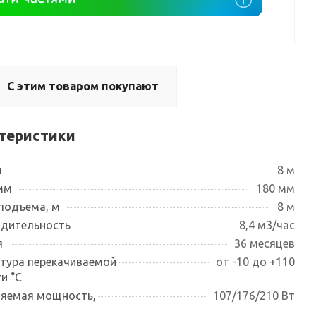
С этим товаром покупают
теристики
м
8 м
мм
180 мм
подъема, м
8 м
дительность
8,4 м3/час
я
36 месяцев
тура перекачиваемой
от -10 до +110
и °С
яемая мощность,
107/176/210 Вт