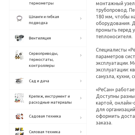
монтажный узел 
термометры
трубопровод. П
180 мм, чтобы н
Шланги и гибкая
подводка
оборудования. 
промыть перед у
теплоносителя.
Вентиляция
Специалисты «Р
Сервоприводы,
параметров сис
термостаты,
эксплуатации. 
контроллеры
эксплуатации: к
санузла, кухни,
Сад и дача
«РеСан» работае
Доступны разны
Крепеж, инструмент и
расходные материалы
картой, онлайн-
для организаций
оформить достав
Садовая техника
заказа.
Силовая техника