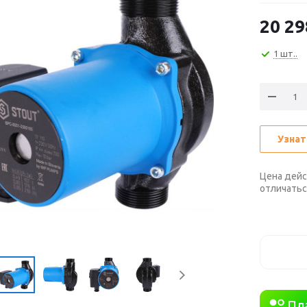
20 29
1 шт..
Узнат
Цена дейс
отличатьс