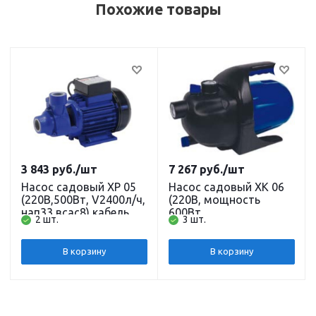
Похожие товары
3 843
руб.
/шт
7 267
руб.
/шт
Насос садовый XP 05
Насос садовый XK 06
(220В,500Вт, V2400л/ч,
(220В, мощность
нап33 всас8) кабель 0,5
600Вт,
2 шт.
3 шт.
м. BELAMOS
производительность
3000л/ч, напор 35 м,
глубина всасывания 8
В корзину
В корзину
м) кабель 1,5 м.
BELAMOS