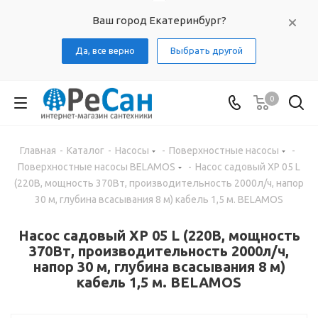
Ваш город Екатеринбург?
Да, все верно
Выбрать другой
0
Главная
-
Каталог
-
Насосы
-
Поверхностные насосы
-
Поверхностные насосы BELAMOS
-
Насос садовый XP 05 L
(220В, мощность 370Вт, производительность 2000л/ч, напор
30 м, глубина всасывания 8 м) кабель 1,5 м. BELAMOS
Насос садовый XP 05 L (220В, мощность
370Вт, производительность 2000л/ч,
напор 30 м, глубина всасывания 8 м)
кабель 1,5 м. BELAMOS