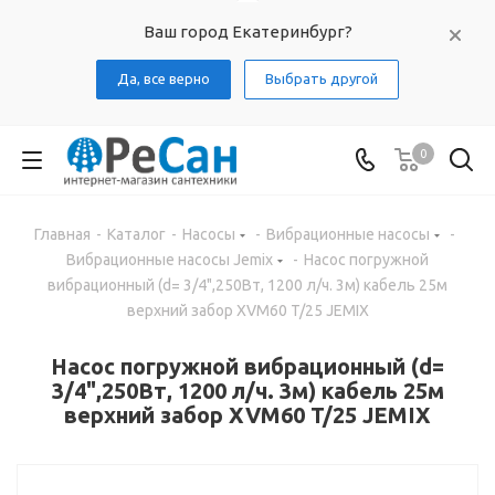
Ваш город Екатеринбург?
Да, все верно
Выбрать другой
0
Главная
-
Каталог
-
Насосы
-
Вибрационные насосы
-
Вибрационные насосы Jemix
-
Насос погружной
вибрационный (d= 3/4",250Вт, 1200 л/ч. 3м) кабель 25м
верхний забор XVM60 T/25 JEMIX
Насос погружной вибрационный (d=
3/4",250Вт, 1200 л/ч. 3м) кабель 25м
верхний забор XVM60 T/25 JEMIX