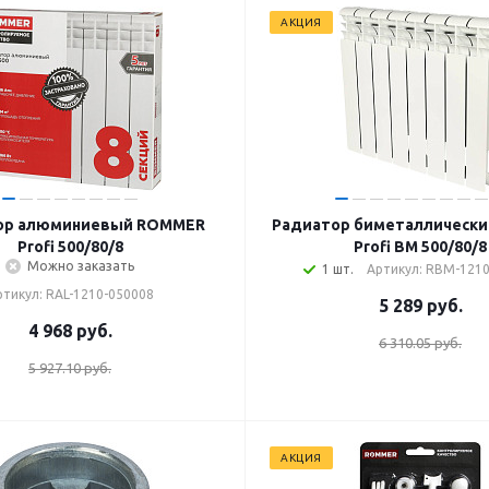
АКЦИЯ
ор алюминиевый ROMMER
Радиатор биметаллическ
Profi 500/80/8
Profi BM 500/80/8
Можно заказать
1 шт.
Артикул: RBM-121
ртикул: RAL-1210-050008
5 289
руб.
4 968
руб.
6 310.05 руб.
5 927.10 руб.
АКЦИЯ