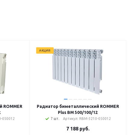
АКЦИЯ
ий ROMMER
Радиатор биметаллический ROMMER
2
Plus BM 500/100/12
0-050012
7 шт.
Артикул: RBM-3210-050012
7 188
руб.