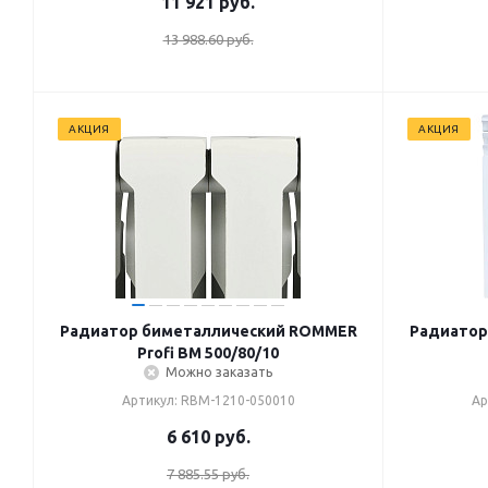
11 921
руб.
13 988.60 руб.
АКЦИЯ
АКЦИЯ
Радиатор биметаллический ROMMER
Радиатор
Profi BM 500/80/10
Можно заказать
Артикул: RBM-1210-050010
Ар
6 610
руб.
7 885.55 руб.