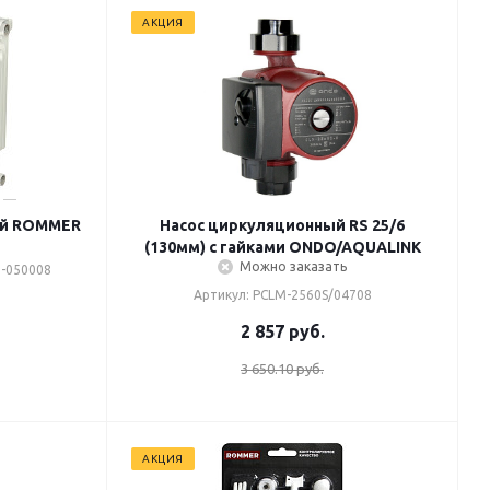
АКЦИЯ
ий ROMMER
Насос циркуляционный RS 25/6
(130мм) с гайками ONDO/AQUALINK
Можно заказать
0-050008
Артикул: PCLM-2560S/04708
2 857
руб.
3 650.10 руб.
АКЦИЯ