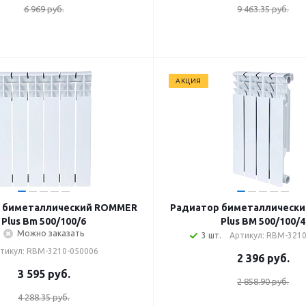
6 969 руб.
9 463.35 руб.
АКЦИЯ
 биметаллический ROMMER
Радиатор биметаллическ
Plus Bm 500/100/6
Plus BM 500/100/4
Можно заказать
3 шт.
Артикул: RBM-321
тикул: RBM-3210-050006
2 396
руб.
3 595
руб.
2 858.90 руб.
4 288.35 руб.