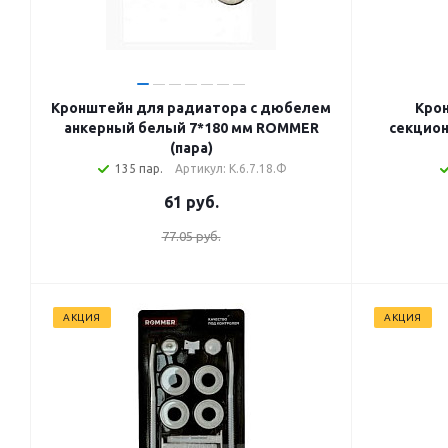
Кронштейн для радиатора с дюбелем
Кро
анкерный белый 7*180 мм ROMMER
секцио
(пара)
135 пар.
Артикул: К.6.7.18.Ф
61
руб.
77.05 руб.
АКЦИЯ
АКЦИЯ