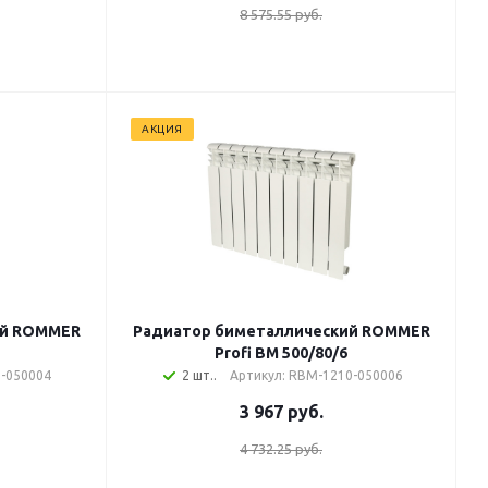
8 575.55 руб.
АКЦИЯ
ий ROMMER
Радиатор биметаллический ROMMER
Profi BM 500/80/6
0-050004
2 шт..
Артикул: RBM-1210-050006
3 967
руб.
4 732.25 руб.