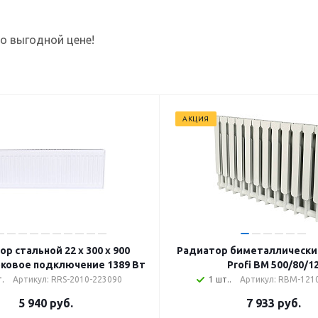
по выгодной цене!
АКЦИЯ
р стальной 22 х 300 х 900
Радиатор биметаллическ
ковое подключение 1389 Вт
Profi BM 500/80/1
.
Артикул: RRS-2010-223090
1 шт..
Артикул: RBM-121
5 940
руб.
7 933
руб.