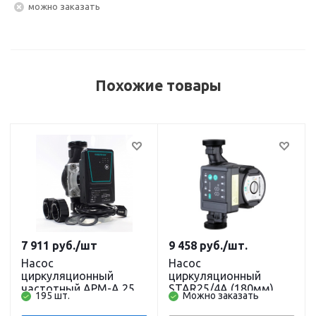
Можно заказать
Похожие товары
7 911
руб.
/шт
9 458
руб.
/шт.
Насос
Насос
циркуляционный
циркуляционный
частотный APM-A 25-
STAR25/4A (180мм)
195 шт.
Можно заказать
6-130 (1х220В; 45Вт), с
частотный с гайками и
гайками, L130 SHIMGE
кабелем PUMPMAN