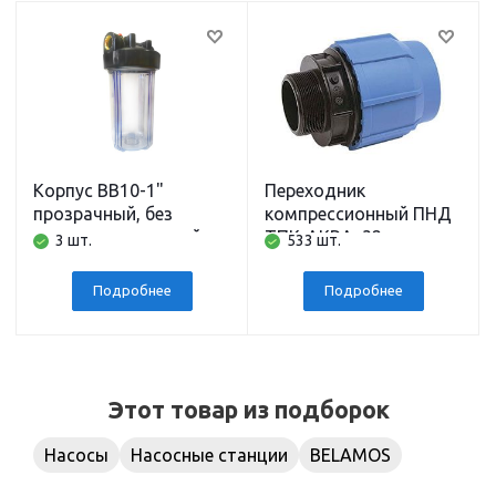
Корпус BB10-1"
Переходник
прозрачный, без
компрессионный ПНД
картриджа, полный
ТПК-АКВА, 32 мм x
3 шт.
533 шт.
комплект АБФ
наружная резьба 1
дюйм
Подробнее
Подробнее
Этот товар из подборок
Насосы
Насосные станции
BELAMOS