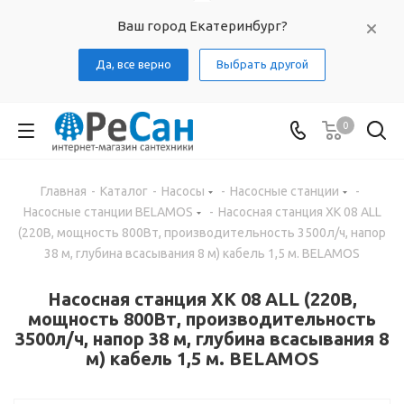
Ваш город Екатеринбург?
Да, все верно
Выбрать другой
0
Главная
-
Каталог
-
Насосы
-
Насосные станции
-
Насосные станции BELAMOS
-
Насосная станция XK 08 ALL
(220В, мощность 800Вт, производительность 3500л/ч, напор
38 м, глубина всасывания 8 м) кабель 1,5 м. BELAMOS
Насосная станция XK 08 ALL (220В,
мощность 800Вт, производительность
3500л/ч, напор 38 м, глубина всасывания 8
м) кабель 1,5 м. BELAMOS