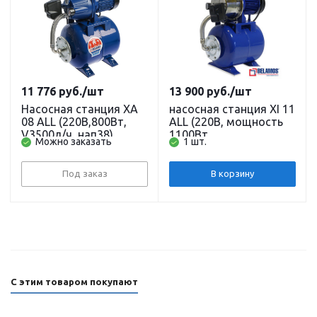
11 776
руб.
/шт
13 900
руб.
/шт
Насосная станция XA
насосная станция XI 11
08 ALL (220В,800Вт,
ALL (220В, мощность
V3500л/ч, нап38)
1100Вт,
Можно заказать
1 шт.
кабель 1,5 м. BELAMOS
производительность
3500л/ч, напор 47 м,
глубина всасывания 8
Под заказ
В корзину
м) кабель 1,5 м.
BELAMOS
С этим товаром покупают