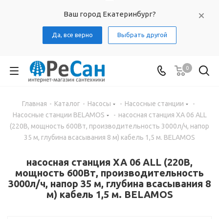
Ваш город Екатеринбург?
Да, все верно
Выбрать другой
0
Главная
-
Каталог
-
Насосы
-
Насосные станции
-
Насосные станции BELAMOS
-
насосная станция XA 06 ALL
(220В, мощность 600Вт, производительность 3000л/ч, напор
35 м, глубина всасывания 8 м) кабель 1,5 м. BELAMOS
насосная станция XA 06 ALL (220В,
мощность 600Вт, производительность
3000л/ч, напор 35 м, глубина всасывания 8
м) кабель 1,5 м. BELAMOS