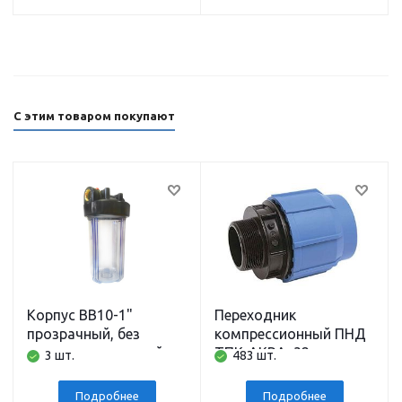
BELAMOS
BELAMOS
С этим товаром покупают
Корпус BB10-1"
Переходник
прозрачный, без
компрессионный ПНД
картриджа, полный
ТПК-АКВА, 32 мм x
3 шт.
483 шт.
комплект АБФ
наружная резьба 1
дюйм
Подробнее
Подробнее