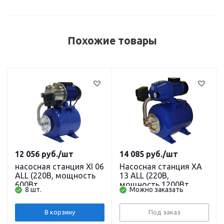
Похожие товары
12 056
руб.
/шт
14 085
руб.
/шт
насосная станция XI 06
Насосная станция XA
ALL (220В, мощность
13 ALL (220В,
600Вт,
мощность 1200Вт,
8 шт.
Можно заказать
производительность
производительность
2800л/ч, напор 33 м,
4800л/ч, напор 47 м,
глубина всасывания 8
глубина всасывания 8
В корзину
Под заказ
м) кабель 1,5 м.
м) кабель 1,5 м.