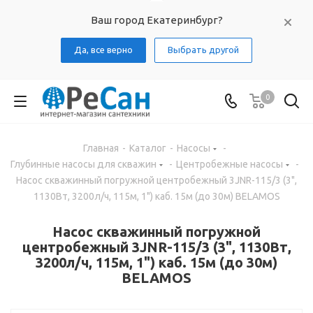
Ваш город Екатеринбург?
Да, все верно
Выбрать другой
0
Главная
-
Каталог
-
Насосы
-
Глубинные насосы для скважин
-
Центробежные насосы
-
Насос скважинный погружной центробежный 3JNR-115/3 (3",
1130Вт, 3200л/ч, 115м, 1") каб. 15м (до 30м) BELAMOS
Насос скважинный погружной
центробежный 3JNR-115/3 (3", 1130Вт,
3200л/ч, 115м, 1") каб. 15м (до 30м)
BELAMOS