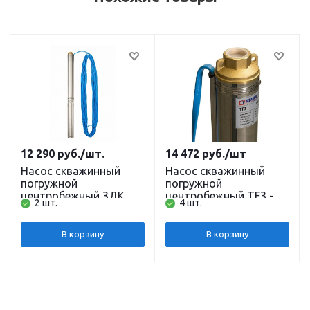
12 290
руб.
/шт.
14 472
руб.
/шт
Насос скважинный
Насос скважинный
погружной
погружной
центробежный 3ДК
центробежный TF3 -80
2 шт.
4 шт.
45/42 (76 мм, 220В,
(3", 220В, 1000Вт,
550Вт, 45 л/мин, 42м)
2700л/ч, 85м, 1")
кабель 20 м ДЖИЛЕКС
кабель 1,5 м (до 80м)
В корзину
В корзину
BELAMOS