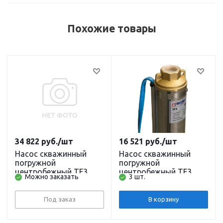
Похожие товары
34 822
руб.
/шт
16 521
руб.
/шт
Насос скважинный
Насос скважинный
погружной
погружной
центробежный TF3
центробежный TF3
Можно заказать
3 шт.
-150 (3", 220В, 1600Вт,
-110 (3", 220В, 1000Вт,
2700л/ч, 155м) кабель
2700л/ч, 110м, 1")
80 м. BELAMOS
кабель 1,5 м (до 80м)
Под заказ
В корзину
BELAMOS