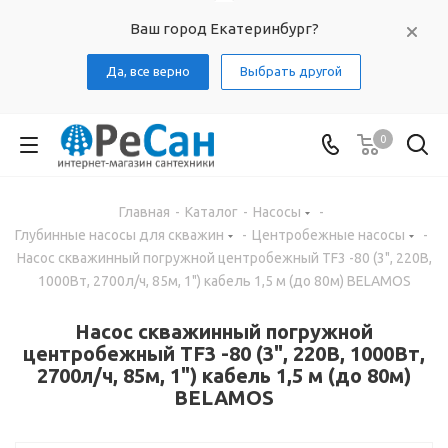
Ваш город Екатеринбург?
Да, все верно
Выбрать другой
0
Главная
-
Каталог
-
Насосы
-
Глубинные насосы для скважин
-
Центробежные насосы
-
Насос скважинный погружной центробежный TF3 -80 (3", 220В,
1000Вт, 2700л/ч, 85м, 1") кабель 1,5 м (до 80м) BELAMOS
Насос скважинный погружной
центробежный TF3 -80 (3", 220В, 1000Вт,
2700л/ч, 85м, 1") кабель 1,5 м (до 80м)
BELAMOS