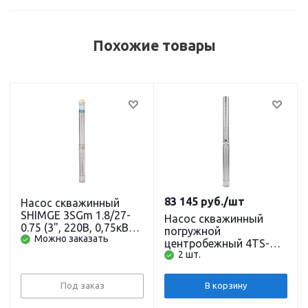
Похожие товары
83 145
руб.
/шт
Насос скважинный
SHIMGE 3SGm 1.8/27-
Насос скважинный
0.75 (3", 220В, 0,75кВт,
погружной
Можно заказать
3м3/ч, 115м, 1") с
центробежный 4TS-
кабелем 65м
2 шт.
145/20 (4", 380В,
7,0кВт, 21м3/ч, 145м)
кабель 1м.(до 30м)+
Под заказ
В корзину
пульт BELAMOS