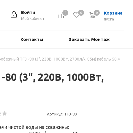
Войти
Корзина
0
0
0
Мой кабинет
пуста
Контакты
Заказать Монтаж
ежный TF3 -80 (3", 220В, 1000Вт, 2700л/ч, 85м) кабель 50 м.
 (3", 220В, 1000Вт,
Артикул:
TF3-80
чи чистой воды из скважины: