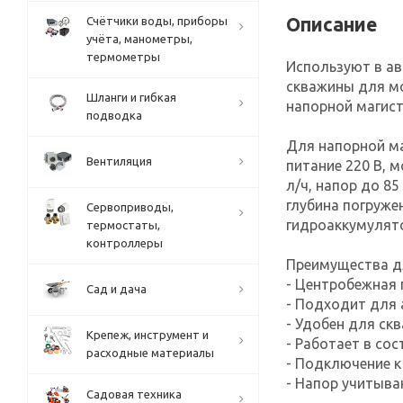
Описание
Счётчики воды, приборы
учёта, манометры,
термометры
Используют в а
скважины для мо
Шланги и гибкая
напорной магист
подводка
Для напорной м
Вентиляция
питание 220 В, 
л/ч, напор до 85
глубина погруже
Сервоприводы,
гидроаккумулято
термостаты,
контроллеры
Преимущества д
- Центробежная 
Сад и дача
- Подходит для
- Удобен для ск
Крепеж, инструмент и
- Работает в со
расходные материалы
- Подключение к
- Напор учитыва
Садовая техника