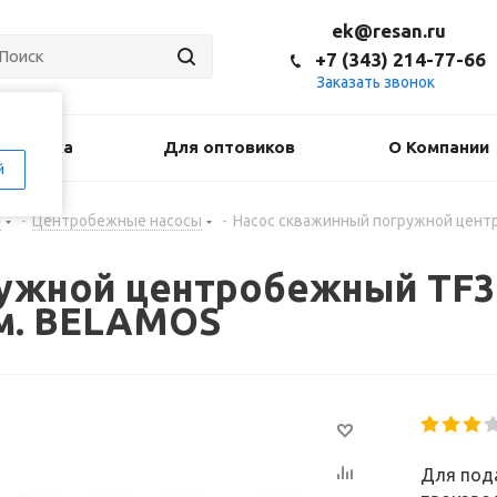
ek@resan.ru
+7 (343) 214-77-66
Заказать звонок
оставка
Для оптовиков
О Компании
й
н
-
Центробежные насосы
-
Насос скважинный погружной центроб
жной центробежный TF3 -80
 м. BELAMOS
Для пода