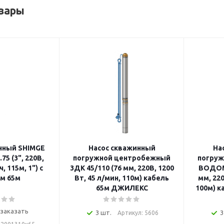
вары
нный SHIMGE
Насос скважинный
На
75 (3", 220В,
погружной центробежный
погру
, 115м, 1") с
3ДК 45/110 (76 мм, 220В, 1200
ВОДОМЕ
м 65м
Вт, 45 л/мин, 110м) кабель
мм, 220
65м ДЖИЛЕКС
100м) к
заказать
3 шт.
3
Артикул: 5606