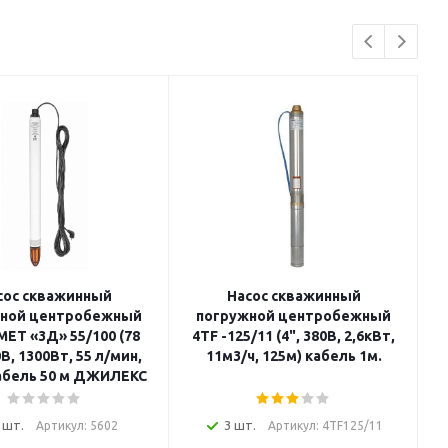
сос скважинный
Насос скважинный
жной центробежный
погружной центробежный
Т «3Д» 55/100 (78
4TF -125/11 (4", 380В, 2,6кВт,
3
В, 1300Вт, 55 л/мин,
11м3/ч, 125м) кабель 1м.
абель 50 м ДЖИЛЕКС
 шт.
3 шт.
Артикул: 5602
Артикул: 4TF125/11