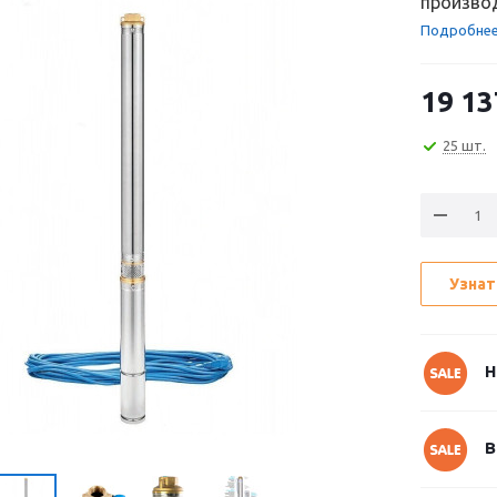
производ
Подробне
19 13
25 шт.
Узнат
Н
В