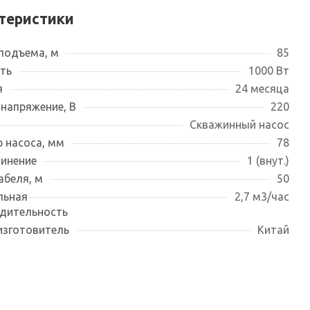
теристики
подъема, м
85
ть
1000 Вт
я
24 месяца
 напряжение, В
220
Скважинный насос
 насоса, мм
78
инение
1 (внут.)
абеля, м
50
льная
2,7 м3/час
дительность
изготовитель
Китай