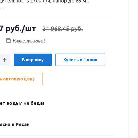
ительность 2700 л/ч, напор до 85 м...
е
7
руб.
/шт
21 968.45 руб.
Нашли дешевле?
В корзину
Купить в 1 клик
ь оптовую цену
ет воды? Не беда!
есна в Ресан