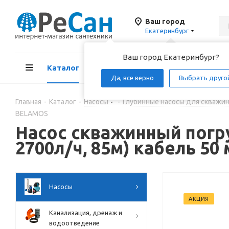
Ваш город
Екатеринбург
Ваш город Екатеринбург?
Каталог
Акции
Д
Да, все верно
Выбрать друго
Главная
-
Каталог
-
Насосы
-
Глубинные насосы для скважи
BELAMOS
Насос скважинный погру
2700л/ч, 85м) кабель 50
Насосы
АКЦИЯ
Канализация, дренаж и
водоотведение