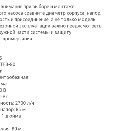
 внимание при выборе и монтаже:
ого насоса сравните диаметр корпуса, напор,
сть и присоединение, а не только модель
сезонной эксплуатации важно предусмотреть
ружной части системы и защиту
т промерзания.
S
 TF3-80
ый
центробежная
йма
0 В
0 Вт
ность: 2700 л/ч
напор: 85 м
: 1 дюйма
ения: 80 м