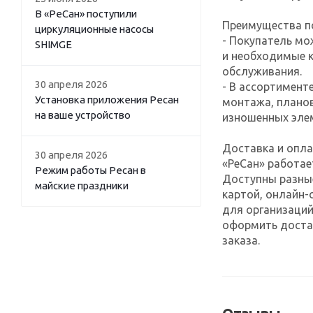
В «РеСан» поступили
Преимущества по
циркуляционные насосы
- Покупатель мо
SHIMGE
и необходимые 
обслуживания.
30 апреля 2026
- В ассортимент
Установка приложения Ресан
монтажа, планов
на ваше устройство
изношенных эле
Доставка и опла
30 апреля 2026
«РеСан» работае
Режим работы Ресан в
Доступны разны
майские праздники
картой, онлайн-
для организаций
оформить достав
заказа.