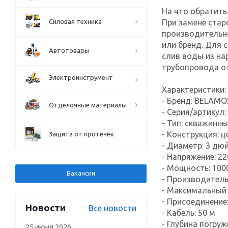
На что обратить
Силовая техника
При замене стар
производительно
или бренд. Для 
Автотовары
слив воды из на
трубопровода о
Электроинструмент
Характеристики:
- Бренд: BELAMO
Отделочные материалы
- Серия/артикул:
- Тип: скважинн
- Конструкция: 
Защита от протечек
- Диаметр: 3 дю
- Напряжение: 22
- Мощность: 100
Вакансии
- Производитель
- Максимальный 
- Присоединение
Новости
Все новости
- Кабель: 50 м
- Глубина погруж
25 июня 2026