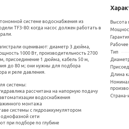
Харак
втономной системе водоснабжения из
Высота 
дели TF3-80: когда насос должен работать в
Мощнос
рали.
Гаранти
Рабочее
агистрали оценивают: диаметр 3 дюйма,
Тип
мощность 1000 Вт, производительность 2700
 м, присоединение 1 дюйма, кабель 50 м,
Диаметр
ния до 80 м; они нужны для подбора
Присоед
ра и реле давления.
Длина к
Номина
ля системы:
произво
гидравлика рассчитана на напорную подачу
Страна-
 автоматизации водоснабжения
важинного монтажа
ставе системы с гидроаккумулятором
 однофазной сети
ют при подборе по глубине