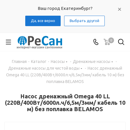
Ваш город Екатеринбург?
Да, все верно
Выбрать другой
0
Главная
-
Каталог
-
Насосы
-
Дренажные насосы
-
Дренажные насосы для чистой воды
-
Насос дренажный
Omega 40 LL (220В/400Вт/6000л.ч/6,5м/3мм/ кабель 10 м) без
поплавка BELAMOS
Насос дренажный Omega 40 LL
(220В/400Вт/6000л.ч/6,5м/3мм/ кабель 10
м) без поплавка BELAMOS