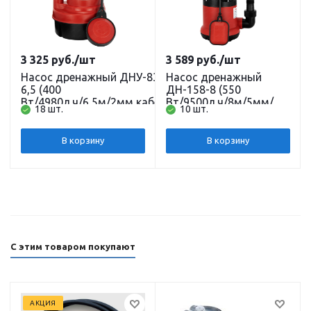
3 325
руб.
/шт
3 589
руб.
/шт
Насос дренажный ДНУ-83-
Насос дренажный
6,5 (400
ДН-158-8 (550
Вт/4980л.ч/6,5м/2мм,кабель
Вт/9500л.ч/8м/5мм/
18 шт.
10 шт.
6 м) JEMIX
кабель 8 м.) (GP-550)
JEMIX
В корзину
В корзину
С этим товаром покупают
АКЦИЯ