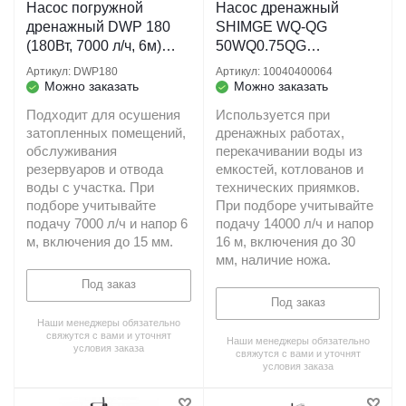
Насос погружной
Насос дренажный
дренажный DWP 180
SHIMGE WQ-QG
(180Вт, 7000 л/ч, 6м)
50WQ0.75QG
кабель 10 м. для
(380В/750Вт/14000л.ч/1
Артикул: DWP180
Артикул: 10040400064
грязевых водоемов
6м/30мм/нож)
Можно заказать
Можно заказать
BELAMOS
Подходит для осушения
Используется при
затопленных помещений,
дренажных работах,
обслуживания
перекачивании воды из
резервуаров и отвода
емкостей, котлованов и
воды с участка. При
технических приямков.
подборе учитывайте
При подборе учитывайте
подачу 7000 л/ч и напор 6
подачу 14000 л/ч и напор
м, включения до 15 мм.
16 м, включения до 30
мм, наличие ножа.
Под заказ
Под заказ
Наши менеджеры обязательно
свяжутся с вами и уточнят
Наши менеджеры обязательно
условия заказа
свяжутся с вами и уточнят
условия заказа