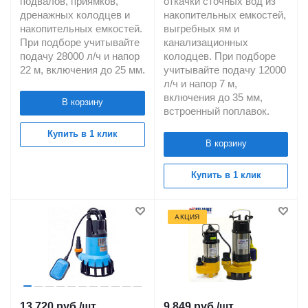
подвалов, приямков,
откачки сточных вод из
дренажных колодцев и
накопительных емкостей,
накопительных емкостей.
выгребных ям и
При подборе учитывайте
канализационных
подачу 28000 л/ч и напор
колодцев. При подборе
22 м, включения до 25 мм.
учитывайте подачу 12000
л/ч и напор 7 м,
включения до 35 мм,
В корзину
встроенный поплавок.
Купить в 1 клик
В корзину
Купить в 1 клик
АКЦИЯ
13 720
руб.
/шт
9 849
руб.
/шт