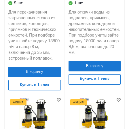
грязевых водоемов
5 шт.
1 шт.
BELAMOS
Для перекачивания
Для откачки воды из
загрязненных стоков из
подвалов, приямков,
септиков, колодцев,
дренажных колодцев и
приямков и технических
накопительных емкостей.
емкостей. При подборе
При подборе учитывайте
учитывайте подачу 13800
подачу 18000 л/ч и напор
л/ч и напор 8 м,
9,5 м, включения до 20
включения до 35 мм,
мм.
встроенный поплавок.
В корзину
В корзину
Купить в 1 клик
Купить в 1 клик
АКЦИЯ
АКЦИЯ