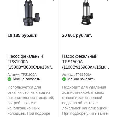
19 185
руб.
/шт.
20 601
руб.
/шт.
Насос фекальный
Насос фекальный
TPS1900A
TPS1500A
(1500Вт/36000л.ч/13м/2
(1100Вт/16980л.ч/15м/2
0мм/кабель 10 м.)
0мм/кабель 10 м.)
Артикул: TPS1900A
Артикул: TPS1500A
PUMPMAN
PUMPMAN
Можно заказать
Можно заказать
Используется для
Подходит для удаления
откачки сточных вод из
хозяйственно-бытовых
накопительных емкостей,
стоков и загрязненной
выгребных ям и
воды на объектах с
канализационных
локальной канализацией.
колодцев. При подборе
При подборе учитывайте