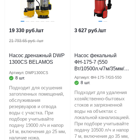
19 330
руб.
/шт
3 627
руб.
/шт
21 793.65 руб.
/шт
Насос дренажный DWP
Насос фекальный
1300CS BELAMOS
ФН-175-7 (550
Вт/10500л.ч/7м/35мм/
Артикул: DWP1300CS
кабель 8 м.) (GS-550)
8 шт.
Артикул: ФН-175-7/GS-550
JEMIX
8 шт.
Подходит для осушения
Подходит для удаления
затопленных помещений,
хозяйственно-бытовых
обслуживания
стоков и загрязненной
резервуаров и отвода
воды на объектах с
воды с участка. При
локальной канализацией.
подборе учитывайте
При подборе учитывайте
подачу 19000 л/ч и напор
подачу 10500 л/ч и напор
14 м, включения до 25 мм,
7 м, включения до 35 мм,
наличие ножа.