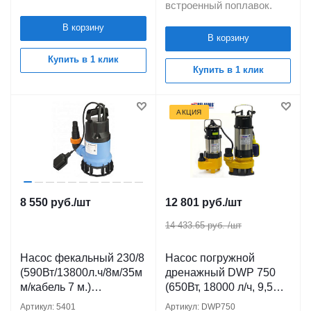
встроенный поплавок.
В корзину
В корзину
Купить в 1 клик
Купить в 1 клик
АКЦИЯ
8 550
руб.
/шт
12 801
руб.
/шт
14 433.65 руб.
/шт
Насос фекальный 230/8
Насос погружной
(590Вт/13800л.ч/8м/35м
дренажный DWP 750
м/кабель 7 м.)
(650Вт, 18000 л/ч, 9,5м)
ДЖИЛЕКС
кабель 10 м. для
Артикул: 5401
Артикул: DWP750