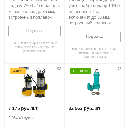
При подборе учитывайте
колодцев. При подборе
подачу 7500 л/ч и напор 5
учитывайте подачу 10500
м, включения до 35 мм,
л/ч и напор 7 м,
встроенный поплавок.
включения до 35 мм,
встроенный поплавок.
Под заказ
Под заказ
Наши менеджеры обязательно
свяжутся с вами и уточнят
Наши менеджеры обязательно
условия заказа
свяжутся с вами и уточнят
условия заказа
АКЦИЯ
НОВИНКА
7 175
руб.
/шт
22 563
руб.
/шт
9 034.40 руб.
/шт