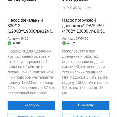
11 595.45 руб.
/шт
Насос фекальный
Насос погружной
330/12
дренажный DWP 450
(1200Вт/19800л.ч/12м/3
(470Вт, 13000 л/ч, 9,5м)
7мм/кабель 10 м.)
кабель 10 м. для
Артикул: 5402
Артикул: DWP450
ДЖИЛЕКС
грязевых водоемов
4 шт.
4 шт.
BELAMOS
Подходит для удаления
Используется при
хозяйственно-бытовых
дренажных работах,
стоков и загрязненной
перекачивании воды из
воды на объектах с
емкостей, котлованов и
локальной канализацией.
технических приямков.
При подборе учитывайте
При подборе учитывайте
подачу 19800 л/ч и напор
подачу 13000 л/ч и напор
12 м, включения до 37 мм,
9,5 м, включения до 15
встроенный поплавок.
мм.
В корзину
В корзину