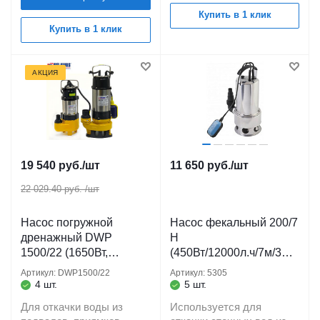
Купить в 1 клик
Купить в 1 клик
АКЦИЯ
19 540
руб.
/шт
11 650
руб.
/шт
22 029.40 руб.
/шт
Насос погружной
Насос фекальный 200/7
дренажный DWP
Н
1500/22 (1650Вт,
(450Вт/12000л.ч/7м/35м
28000л/ч, 22м) кабель
м/кабель 10 м.)
Артикул: DWP1500/22
Артикул: 5305
10 м. для грязевых
ДЖИЛЕКС
4 шт.
5 шт.
водоемов BELAMOS
Для откачки воды из
Используется для