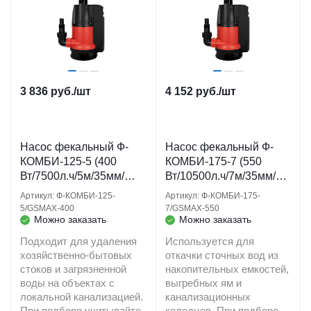
3 836
руб.
/шт
4 152
руб.
/шт
Насос фекальный Ф-
Насос фекальный Ф-
КОМБИ-125-5 (400
КОМБИ-175-7 (550
Вт/7500л.ч/5м/35мм/
Вт/10500л.ч/7м/35мм/
кабель 10 м/встроенный
кабель 10 м/встроенный
Артикул: Ф-КОМБИ-125-
Артикул: Ф-КОМБИ-175-
поплавок) (GSMAX-400)
поплавок) (GSMAX-550)
5/GSMAX-400
7/GSMAX-550
JEMIX
Можно заказать
JEMIX
Можно заказать
Подходит для удаления
Используется для
хозяйственно-бытовых
откачки сточных вод из
стоков и загрязненной
накопительных емкостей,
воды на объектах с
выгребных ям и
локальной канализацией.
канализационных