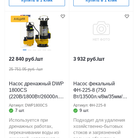
Купить в 1 клик
Купить в 1 клик
АКЦИЯ
22 840
руб.
/шт
3 932
руб.
/шт
25 751.95 руб.
/шт
Насос дренажный DWP
Насос фекальный
1800CS
ФН-225-8 (750
(220В/1800Вт/26000л.ч/
Вт/13500л.ч/8м/35мм/
16м) кабель 10 м для
кабель 8 м.) (GS-750)
Артикул: DWP1800CS
Артикул: ФН-225-8
грязевых водоемов
JEMIX
7 шт.
9 шт.
BELAMOS
Используется при
Подходит для удаления
дренажных работах,
хозяйственно-бытовых
перекачивании воды из
стоков и загрязненной