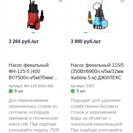
3 284
руб.
/шт
3 990
руб.
/шт
Насос фекальный
Насос фекальный 115/5
ФН-125-5 (400
(350Вт/6900л.ч/5м/32мм
Вт/7500л.ч/5м/35мм/
/кабель 5 м) ДЖИЛЕКС
кабель 6 м.) (GS-400)
Артикул: ФН-125-5/GS-400
Артикул: 5307
JEMIX
8 шт.
5 шт.
Для перекачивания
Подходит для удаления
загрязненных стоков из
хозяйственно-бытовых
септиков, колодцев,
стоков и загрязненной
приямков и технических
воды на объектах с
емкостей. При подборе
локальной канализацией.
учитывайте подачу 7500
При подборе учитывайте