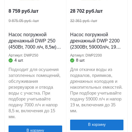
8 759
руб.
/шт
28 702
руб.
/шт
9 875.05 руб.
/шт
32 361 руб.
/шт
Насос погружной
Насос погружной
дренажный DWP 250
дренажный DWP 2200
(450Вт, 7000 л/ч, 8,5м)
(2300Вт, 59000л/ч, 19м)
кабель 10 м. для
кабель 10 м для
Артикул: DWP250
Артикул: DWP2200
грязевых водоемов
грязевых водоемов
4 шт.
8 шт.
BELAMOS
BELAMOS
Подходит для осушения
Для откачки воды из
затопленных помещений,
подвалов, приямков,
обслуживания
дренажных колодцев и
резервуаров и отвода
накопительных емкостей.
воды с участка. При
При подборе учитывайте
подборе учитывайте
подачу 59000 л/ч и напор
подачу 7000 л/ч и напор
19 м, включения до 35
8,5 м, включения до 15
мм.
мм.
В корзину
В корзину