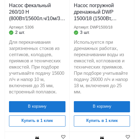
Насос фекальный
Насос погружной
260/10 Н
дренажный DWP
(800Вт/15600л.ч/10м/35
1500/18 (1500Вт,
мм/кабель 10 м.)
26000л/ч, 18м) кабель
Артикул: 5306
Артикул: DWP1500/18
ДЖИЛЕКС
10 м. для грязевых
2 шт.
3 шт.
водоемов BELAMOS
Для перекачивания
Используется при
загрязненных стоков из
дренажных работах,
септиков, колодцев,
перекачивании воды из
приямков и технических
емкостей, котлованов и
емкостей. При подборе
технических приямков.
учитывайте подачу 15600
При подборе учитывайте
л/ч и напор 10 м,
подачу 26000 л/ч и напор
включения до 35 мм,
18 м, включения до 25
встроенный поплавок.
мм.
В корзину
В корзину
Купить в 1 клик
Купить в 1 клик