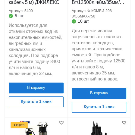
кабель 5 м) ДЖИЛЕКС
Вт/12500л.ч/8м/35мм/
кабель 10 м/встроенный
Артикул: 5400
Артикул: Ф-КОМБИ-208-
поплавок) JEMIX
5 шт.
8/GSMAX-750
10 шт.
Используется для
Для перекачивания
откачки сточных вод из
загрязненных стоков из
накопительных емкостей,
септиков, колодцев,
выгребных ям и
приямков и технических
канализационных
емкостей. При подборе
колодцев. При подборе
учитывайте подачу 12500
учитывайте подачу 8400
л/ч и напор 8 м,
л/ч и напор 6 м,
включения до 35 мм,
включения до 32 мм.
встроенный поплавок.
В корзину
В корзину
Купить в 1 клик
Купить в 1 клик
АКЦИЯ