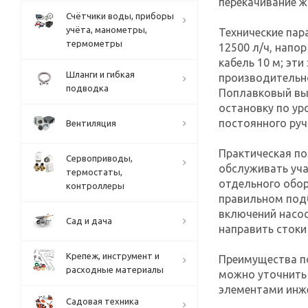
перекачивание 
Счётчики воды, приборы
учёта, манометры,
Технические пар
термометры
12500 л/ч, напо
кабель 10 м; эт
Шланги и гибкая
производительно
подводка
Поплавковый вы
остановку по у
постоянного руч
Вентиляция
Практическая п
Сервоприводы,
обслуживать уча
термостаты,
отдельного обо
контроллеры
правильном подб
включений насос
Сад и дача
направить стоки
Крепеж, инструмент и
Преимущества по
расходные материалы
можно уточнить
элементами инж
Садовая техника