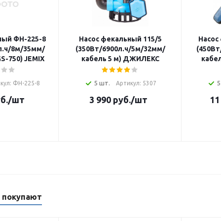
ный ФН-225-8
Насос фекальный 115/5
Насос
л.ч/8м/35мм/
(350Вт/6900л.ч/5м/32мм/
(450Вт
GS-750) JEMIX
кабель 5 м) ДЖИЛЕКС
кабел
5 шт.
5
кул: ФН-225-8
Артикул: 5307
б.
/шт
3 990
руб.
/шт
11
м покупают