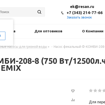
ek@resan.ru
+7 (343) 214-77-66
Заказать звонок
оставка
Для оптовиков
О Компании
й
ные насосы для грязной воды
-
Насос фекальный Ф-КОМБИ-208-8
И-208-8 (750 Вт/12500л.
JEMIX
Для пере