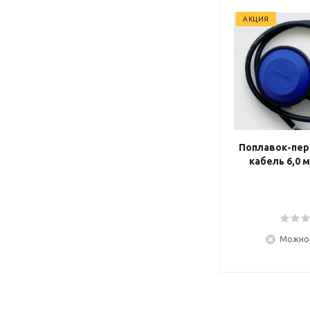
АКЦИЯ
Поплавок-пер
ка
Можно 