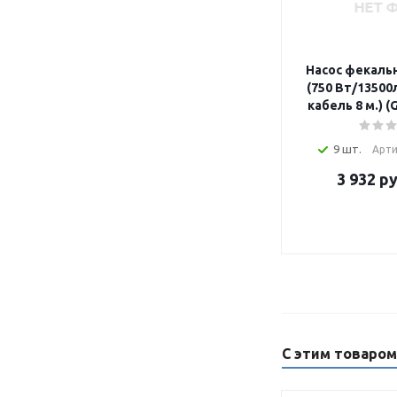
Насос фекаль
(750 Вт/13500
кабель 8 м.) (
9 шт.
Арти
3 932
ру
С этим товаро