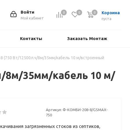
Войти
Корзина
0
0
0
Мой кабинет
пуста
Контакты
Заказать Монтаж
 (750 Вт/12500л.ч/8м/35мм/кабель 10 м/встроенный
ч/8м/35мм/кабель 10 м/
Артикул:
Ф-КОМБИ-208-8/GSMAX-
750
качивания загрязненных стоков из септиков,