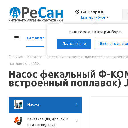
Ваш город
Екатеринбург
Ваш город Екатеринбург?
Каталог
Акции
Д
Да, все верно
Выбрать друго
Главная
-
Каталог
-
Насосы
-
Дренажные насосы
-
Дренаж
поплавок) JEMIX
Насос фекальный Ф-КОМБ
встроенный поплавок) 
Насосы
Канализация, дренаж и
водоотведение