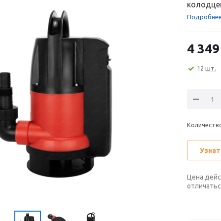
колодцев
Подробне
4 349
12 шт.
Количеств
Узнат
Цена дейс
отличатьс