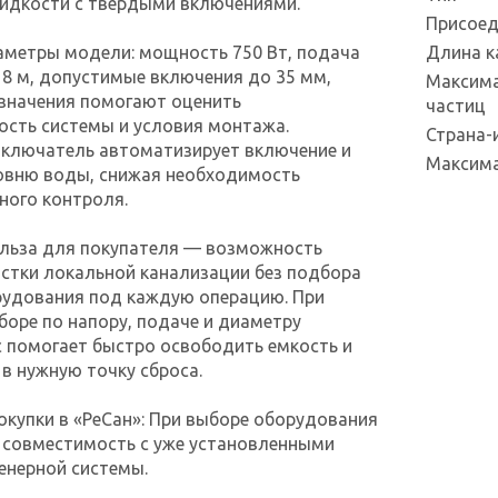
жидкости с твердыми включениями.
Присоед
аметры модели: мощность 750 Вт, подача
Длина к
р 8 м, допустимые включения до 35 мм,
Максима
и значения помогают оценить
частиц
сть системы и условия монтажа.
Страна-
ключатель автоматизирует включение и
Максима
ровню воды, снижая необходимость
ного контроля.
ольза для покупателя — возможность
стки локальной канализации без подбора
рудования под каждую операцию. При
оре по напору, подаче и диаметру
 помогает быстро освободить емкость и
 в нужную точку сброса.
купки в «РеСан»: При выборе оборудования
 совместимость с уже установленными
енерной системы.