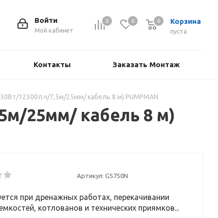
Войти
Корзина
0
0
0
Мой кабинет
пуста
Контакты
Заказать Монтаж
50Вт/12300л.ч/7,5м/25мм/ кабель 8 м) PUMPMAN
5м/25мм/ кабель 8 м)
Артикул:
GS750N
ется при дренажных работах, перекачивании
емкостей, котлованов и технических приямков...