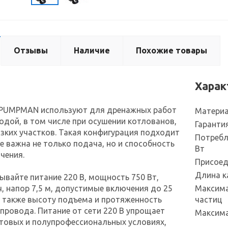
Отзывы
Наличие
Похожие товары
Харак
PUMPMAN используют для дренажных работ
Материа
водой, в том числе при осушении котлованов,
Гаранти
изких участков. Такая конфигурация подходит
Потребл
де важна не только подача, но и способность
Вт
чения.
Присоед
Длина к
ывайте питание 220 В, мощность 750 Вт,
ч, напор 7,5 м, допустимые включения до 25
Максима
 а также высоту подъема и протяженность
частиц
провода. Питание от сети 220 В упрощает
Максима
товых и полупрофессиональных условиях,