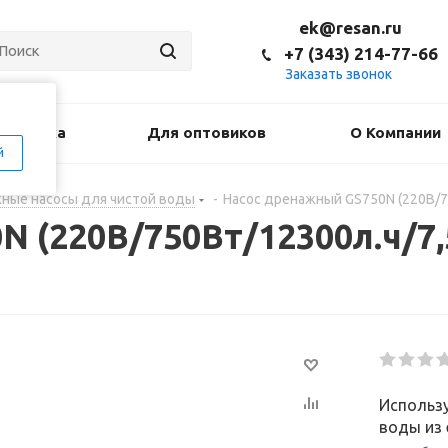
ek@resan.ru
+7 (343) 214-77-66
Заказать звонок
оставка
Для оптовиков
О Компании
й
ные насосы для чистой воды
-
Насос дренажный GS750N (220В/7
 (220В/750Вт/12300л.ч/7,
Использу
воды из 