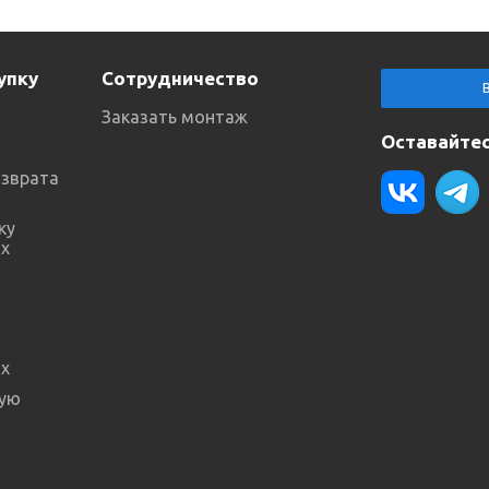
упку
Сотрудничество
Заказать монтаж
Оставайтес
озврата
ку
х
х
ную