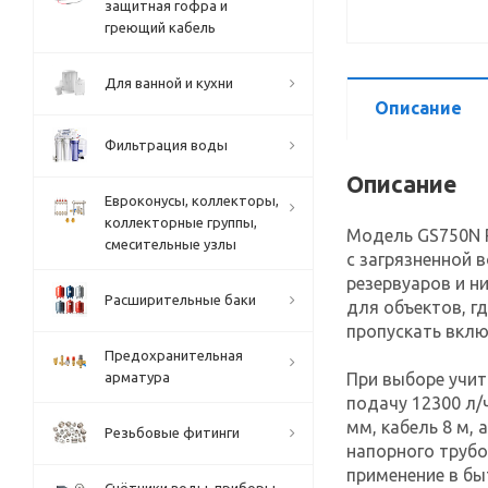
защитная гофра и
греющий кабель
Для ванной и кухни
Описание
Фильтрация воды
Описание
Евроконусы, коллекторы,
коллекторные группы,
Модель GS750N 
смесительные узлы
с загрязненной 
резервуаров и н
Расширительные баки
для объектов, г
пропускать вклю
Предохранительная
арматура
При выборе учит
подачу 12300 л/
мм, кабель 8 м,
Резьбовые фитинги
напорного трубо
применение в бы