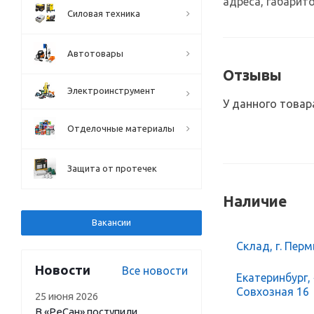
адреса, габарито
Силовая техника
Автотовары
Отзывы
Электроинструмент
У данного товар
Отделочные материалы
Защита от протечек
Наличие
Вакансии
Склад, г. Перм
Новости
Все новости
Екатеринбург,
Совхозная 16
25 июня 2026
В «РеСан» поступили