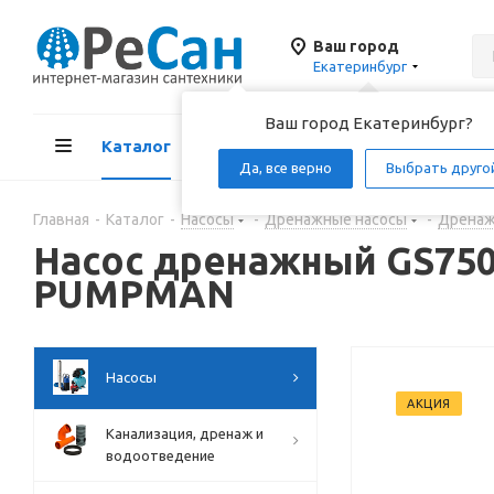
Ваш город
Екатеринбург
Ваш город Екатеринбург?
Каталог
Акции
Д
Да, все верно
Выбрать друго
Главная
-
Каталог
-
Насосы
-
Дренажные насосы
-
Дренаж
Насос дренажный GS750N
PUMPMAN
Насосы
АКЦИЯ
Канализация, дренаж и
водоотведение