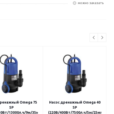
Можно заказать
дренажный Omega 75
Насос дренажный Omega 40
SP
SP
50Вт/13000л.ч/9м/35мм/
(220В/400Вт/7500л.ч/5м/25мм/