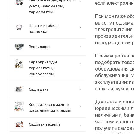
Счётчики воды, приборы
если электролин
учёта, манометры,
термометры
При монтаже обр
высоту подъема,
Шланги и гибкая
электропитания.
подводка
производительн
неподходящем р
Вентиляция
Преимущества по
подобрать товар
Сервоприводы,
термостаты,
оборудования д
контроллеры
обслуживания. 
эксплуатации: к
санузла, кухни,
Сад и дача
Доставка и опла
Крепеж, инструмент и
юридическими л
расходные материалы
наличными, банк
частями и оплат
Садовая техника
получить самов