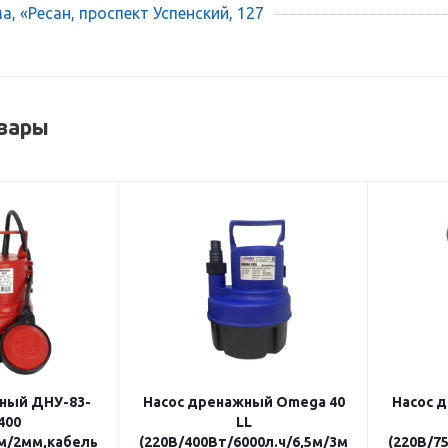
, «Ресан, проспект Успенский, 127
вары
ный ДНУ-83-
Насос дренажный Omega 40
Насос 
(400
LL
5м/2мм,кабель
(220В/400Вт/6000л.ч/6,5м/3мм/
(220В/7