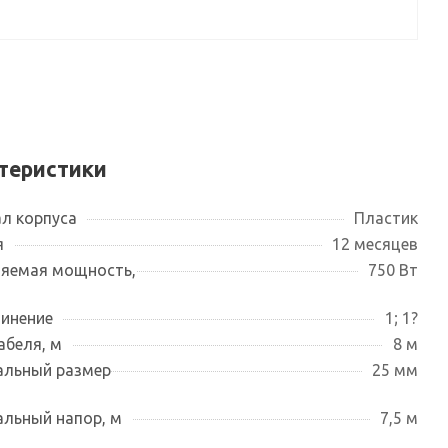
теристики
л корпуса
Пластик
я
12 месяцев
яемая мощность,
750 Вт
инение
1; 1?
абеля, м
8 м
льный размер
25 мм
льный напор, м
7,5 м