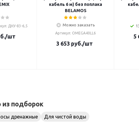
м) JEMIX
кабель 6 м) без поплака
кабе
BELAMOS
Можно заказать
1
кул: ДНУ-83-6,5
Артикул: OMEGA40LL6
б.
/шт
5 
3 653
руб.
/шт
р из подборок
сосы дренажные
Для чистой воды