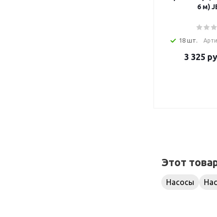
6 
18 шт.
Арти
3 325
ру
Этот това
Насосы
На