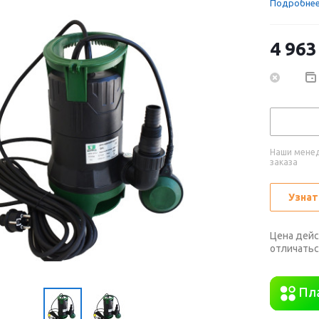
Подробне
4 963
Наши менед
заказа
Узнат
Цена дейс
отличатьс