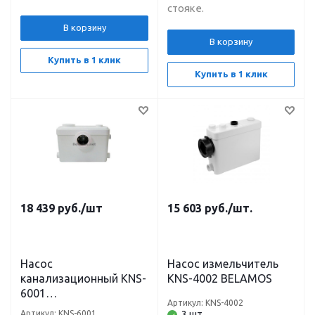
стояке.
В корзину
В корзину
Купить в 1 клик
Купить в 1 клик
18 439
руб.
/шт
15 603
руб.
/шт.
Насос
Насос измельчитель
канализационный KNS-
KNS-4002 BELAMOS
6001
Артикул: KNS-4002
(унитаз,умывальник,ду
Артикул: KNS-6001
3 шт..