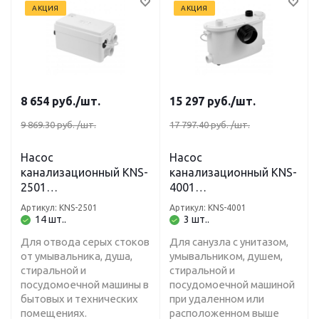
АКЦИЯ
АКЦИЯ
8 654
руб.
/шт.
15 297
руб.
/шт.
9 869.30 руб.
/шт.
17 797.40 руб.
/шт.
Насос
Насос
канализационный KNS-
канализационный KNS-
2501
4001
(умывальник,душ,ст.
(унитаз,умывальник,ду
Артикул: KNS-2501
Артикул: KNS-4001
маш, пос. маш) 80 л/
ш,ст. маш, пос. маш)
14 шт..
3 шт..
мин, H-4м BELAMOS
100 л/мин, H-6м
Для отвода серых стоков
Для санузла с унитазом,
BELAMOS
от умывальника, душа,
умывальником, душем,
стиральной и
стиральной и
посудомоечной машины в
посудомоечной машиной
бытовых и технических
при удаленном или
помещениях.
расположенном выше