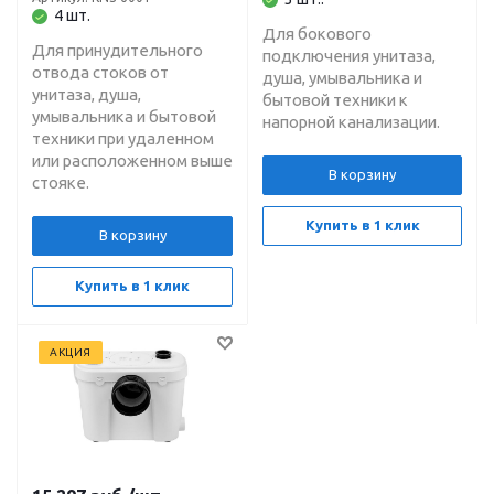
ш,ст. маш, пос. маш)
4 шт.
Для бокового
150 л/ми Н-9,5м
Для принудительного
подключения унитаза,
BELAMOS
отвода стоков от
душа, умывальника и
унитаза, душа,
бытовой техники к
умывальника и бытовой
напорной канализации.
техники при удаленном
или расположенном выше
В корзину
стояке.
Купить в 1 клик
В корзину
Купить в 1 клик
АКЦИЯ