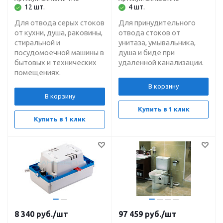
L-40 м
H-4 м, L-80 м
12 шт.
4 шт.
Для отвода серых стоков
Для принудительного
от кухни, душа, раковины,
отвода стоков от
стиральной и
унитаза, умывальника,
посудомоечной машины в
душа и биде при
бытовых и технических
удаленной канализации.
помещениях.
В корзину
В корзину
Купить в 1 клик
Купить в 1 клик
8 340
руб.
/шт
97 459
руб.
/шт