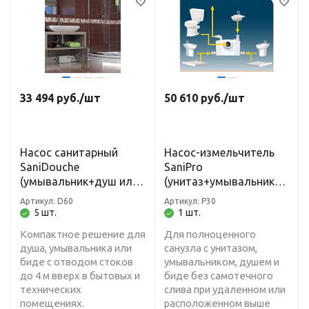
33 494
руб.
/шт
50 610
руб.
/шт
Насос санитарный
Насос-измельчитель
SaniDouche
SaniPro
(умывальник+душ или
(унитаз+умывальник+д
биде, макс.150л) Н-4 м,
уш+биде) Н-5 м, L-100
Артикул: D60
Артикул: P30
L-40 м
м
5 шт.
1 шт.
Компактное решение для
Для полноценного
душа, умывальника или
санузла с унитазом,
биде с отводом стоков
умывальником, душем и
до 4 м вверх в бытовых и
биде без самотечного
технических
слива при удаленном или
помещениях.
расположенном выше