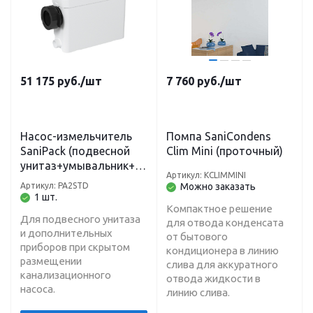
51 175
руб.
/шт
7 760
руб.
/шт
Насос-измельчитель
Помпа SaniCondens
SaniPack (подвесной
Clim Mini (проточный)
унитаз+умывальник+д
Артикул: KCLIMMINI
уш+биде) Н-4 м, L-40 м
Артикул: PA2STD
Можно заказать
1 шт.
Компактное решение
Для подвесного унитаза
для отвода конденсата
и дополнительных
от бытового
приборов при скрытом
кондиционера в линию
размещении
слива для аккуратного
канализационного
отвода жидкости в
насоса.
линию слива.