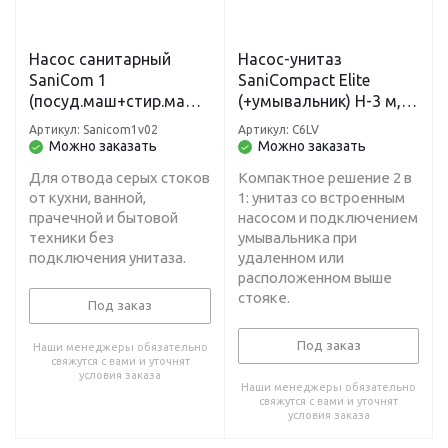
Насос санитарный
Насос-унитаз
SaniCom 1
SaniCompact Elite
(посуд.маш+стир.маш+
(+умывальник) H-3 м, L-
раковина+душ+ванна+
30 м
Артикул: Sanicom1v02
Артикул: C6LV
кухня) H-11 м, L-80 м
Можно заказать
Можно заказать
Для отвода серых стоков
Компактное решение 2 в
от кухни, ванной,
1: унитаз со встроенным
прачечной и бытовой
насосом и подключением
техники без
умывальника при
подключения унитаза.
удаленном или
расположенном выше
стояке.
Под заказ
Под заказ
Наши менеджеры обязательно
свяжутся с вами и уточнят
условия заказа
Наши менеджеры обязательно
свяжутся с вами и уточнят
условия заказа