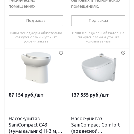
технических
бытовых и технических
помещениях.
помещениях.
Под заказ
Под заказ
Наши менеджеры обязательно
Наши менеджеры обязательно
свяжутся с вами и уточнят
свяжутся с вами и уточнят
условия заказа
условия заказа
87 154
руб.
/шт
137 555
руб.
/шт
Насос-унитаз
Насос-унитаз
SaniCompact C43
SaniCompact Comfort
(+умывальник) H-3 м, L-
(подвесной