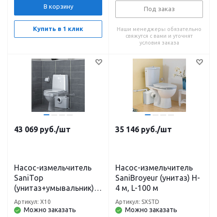
В корзину
Под заказ
Купить в 1 клик
Наши менеджеры обязательно
свяжутся с вами и уточнят
условия заказа
43 069
руб.
/шт
35 146
руб.
/шт
Насос-измельчитель
Насос-измельчитель
SaniTop
SaniВroyeur (унитаз) H-
(унитаз+умывальник)
4 м, L-100 м
H-5 м, L-100 м
Артикул: X10
Артикул: SXSTD
Можно заказать
Можно заказать