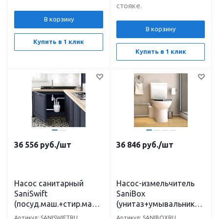
стояке.
В корзину
В корзину
Купить в 1 клик
Купить в 1 клик
36 556
руб.
/шт
36 846
руб.
/шт
Насос санитарный
Насос-измельчитель
SaniSwift
SaniBox
(посуд.маш.+стир.маш.
(унитаз+умывальник+д
+раковина+душ) H-4м,
уш+биде) откачивание
Артикул: SANISWIFTRU
Артикул: SANIBOXRU