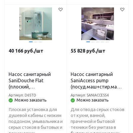
40 166
руб.
/шт
55 828
руб.
/шт
Насос санитарный
Насос санитарный
SaniDouche Flat
SaniAccess pump
(плоский,
(посуд.маш+стир.маш+
умывальник+душевая
раковина+душ+ванна+
Артикул: D6STD
Артикул: SANIACCESS4
кабина, макс.150л) H-4
кухня) H-5 м, L-50 м
Можно заказать
Можно заказать
м, L-40 м
Плоская установка для
Для отвода серых стоков
душевой кабины с низким
от кухни, ванной,
поддоном, умывальника и
прачечной и бытовой
серых стоков в бытовых и
техники без унитаза в