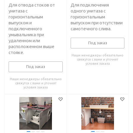
Для отвода стоков от
Для подключения
унитаза с
одного унитаза с
горизонтальным
горизонтальным
выпуском и
выпуском при отсутствии
подключенного
самотечного слива.
умывальника при
удаленном или
Под заказ
расположенном выше
стояке.
Наши менеджеры обязательно
свяжутся с вами и уточнят
условия заказа
Под заказ
Наши менеджеры обязательно
свяжутся с вами и уточнят
условия заказа