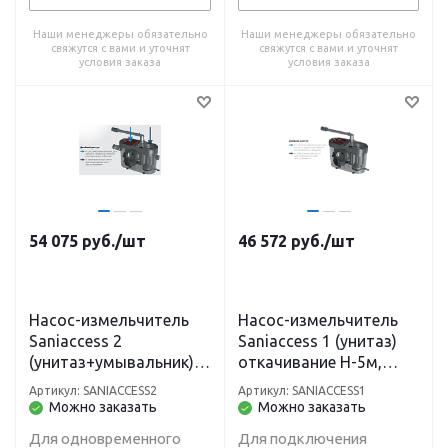
Наши менеджеры обязательно
Наши менеджеры обязательно
свяжутся с вами и уточнят
свяжутся с вами и уточнят
условия заказа
условия заказа
54 075
руб.
/шт
46 572
руб.
/шт
Насос-измельчитель
Насос-измельчитель
Saniaccess 2
Saniaccess 1 (унитаз)
(унитаз+умывальник)
откачивание H-5м,
откачивание H-5м,
L100 м
Артикул: SANIACCESS2
Артикул: SANIACCESS1
L100 м
Можно заказать
Можно заказать
Для одновременного
Для подключения