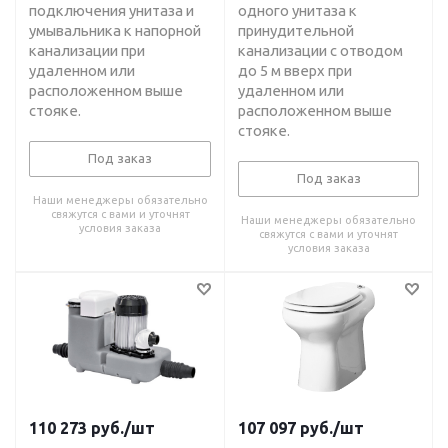
подключения унитаза и
одного унитаза к
умывальника к напорной
принудительной
канализации при
канализации с отводом
удаленном или
до 5 м вверх при
расположенном выше
удаленном или
стояке.
расположенном выше
стояке.
Под заказ
Под заказ
Наши менеджеры обязательно
свяжутся с вами и уточнят
Наши менеджеры обязательно
условия заказа
свяжутся с вами и уточнят
условия заказа
110 273
руб.
/шт
107 097
руб.
/шт