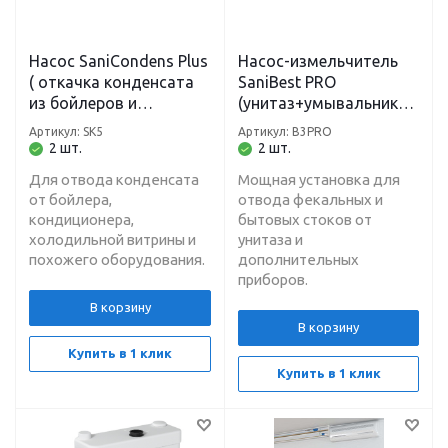
Насос SaniCondens Plus
Насос-измельчитель
( откачка конденсата
SaniBest PRO
из бойлеров и
(унитаз+умывальник+д
кондиционеров и
уш+биде) H-7 м, L-110
Артикул: SK5
Артикул: B3PRO
холодильных витрин)
м
2 шт.
2 шт.
h-4,5 м, L-50м
Для отвода конденсата
Мощная установка для
от бойлера,
отвода фекальных и
кондиционера,
бытовых стоков от
холодильной витрины и
унитаза и
похожего оборудования.
дополнительных
приборов.
В корзину
В корзину
Купить в 1 клик
Купить в 1 клик