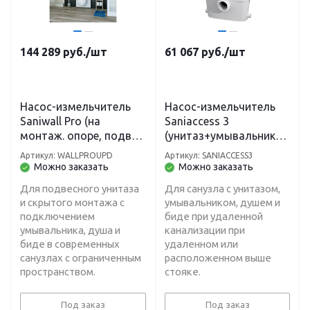
144 289
руб.
/шт
61 067
руб.
/шт
Насос-измельчитель
Насос-измельчитель
Saniwall Pro (на
Saniaccess 3
монтаж. опоре, подвес.
(унитаз+умывальник+д
унитаз+умывальник+д
уш+биде) откачивание
Артикул: WALLPROUPD
Артикул: SANIACCESS3
уш+биде) H-5 м, L-40 м
H-5м, L100 м
Можно заказать
Можно заказать
Для подвесного унитаза
Для санузла с унитазом,
и скрытого монтажа с
умывальником, душем и
подключением
биде при удаленной
умывальника, душа и
канализации при
биде в современных
удаленном или
санузлах с ограниченным
расположенном выше
пространством.
стояке.
Под заказ
Под заказ