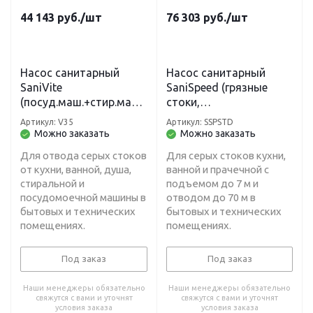
44 143
руб.
/шт
76 303
руб.
/шт
Насос санитарный
Насос санитарный
SaniVite
SaniSpeed (грязные
(посуд.маш.+стир.маш.
стоки,
+раковина+душ) H-5 м,
кухня+ванна+прачечна
Артикул: V35
Артикул: SSPSTD
L-50 м
я ) Н-7 м, L-70 м
Можно заказать
Можно заказать
Для отвода серых стоков
Для серых стоков кухни,
от кухни, ванной, душа,
ванной и прачечной с
стиральной и
подъемом до 7 м и
посудомоечной машины в
отводом до 70 м в
бытовых и технических
бытовых и технических
помещениях.
помещениях.
Под заказ
Под заказ
Наши менеджеры обязательно
Наши менеджеры обязательно
свяжутся с вами и уточнят
свяжутся с вами и уточнят
условия заказа
условия заказа