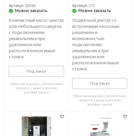
30 м
унитаз+умывальник) H-
Артикул: CLV50
Артикул: C72
3 м, L-30 м
Можно заказать
Можно заказать
Компактный насос-унитаз
Подвесной унитаз со
для небольшого санузла
встроенным насосным
с подключением
решением и
умывальника при
возможностью
удаленном или
подключения
расположенном выше
умывальника при
стояке.
удаленном или
расположенном выше
стояке.
Под заказ
Под заказ
Наши менеджеры обязательно
свяжутся с вами и уточнят
условия заказа
Наши менеджеры обязательно
свяжутся с вами и уточнят
условия заказа