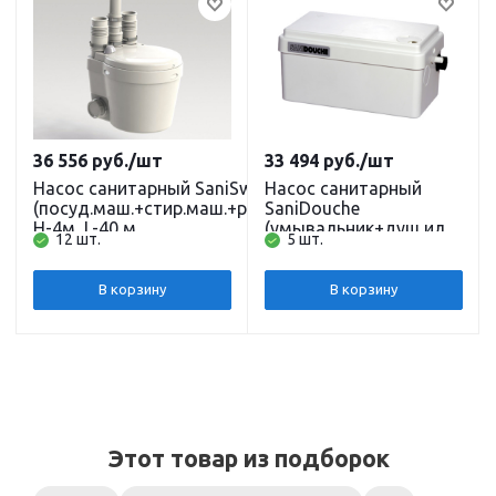
36 556
руб.
/шт
33 494
руб.
/шт
Насос санитарный SaniSwift
Насос санитарный
(посуд.маш.+стир.маш.+раковина+душ)
SaniDouche
H-4м, L-40 м
(умывальник+душ или
12 шт.
5 шт.
биде, макс.150л) Н-4 м,
L-40 м
В корзину
В корзину
Этот товар из подборок