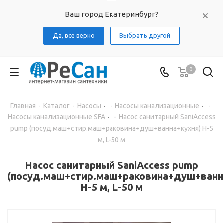
Ваш город Екатеринбург?
Да, все верно
Выбрать другой
0
Главная
-
Каталог
-
Насосы
-
Насосы канализационные
-
Насосы канализационные SFA
-
Насос санитарный SaniAccess
pump (посуд.маш+стир.маш+раковина+душ+ванна+кухня) H-5
м, L-50 м
Насос санитарный SaniAccess pump
(посуд.маш+стир.маш+раковина+душ+ванн
H-5 м, L-50 м