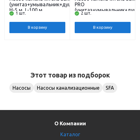
(унитаз+умывальник+душ+биде)
PRO
Н-5 м, L-100 м
(унитаз+умывальник+душ+
1 шт.
2 шт.
H-7 м, L-110 м
В корзину
В корзину
Этот товар из подборок
Насосы
Насосы канализационные
SFA
О Компании
Каталог