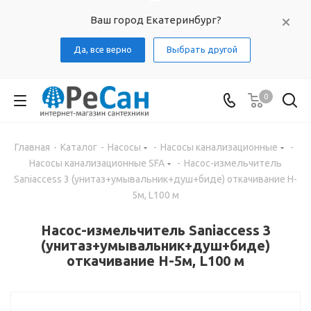
Ваш город Екатеринбург?
Да, все верно
Выбрать другой
0
Главная
-
Каталог
-
Насосы
-
Насосы канализационные
-
Насосы канализационные SFA
-
Насос-измельчитель
Saniaccess 3 (унитаз+умывальник+душ+биде) откачивание H-
5м, L100 м
Насос-измельчитель Saniaccess 3
(унитаз+умывальник+душ+биде)
откачивание H-5м, L100 м