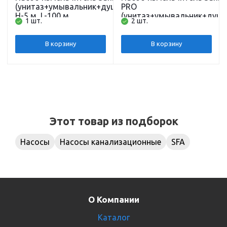
(унитаз+умывальник+душ+биде)
PRO
Н-5 м, L-100 м
(унитаз+умывальник+душ+
1 шт.
2 шт.
H-7 м, L-110 м
В корзину
В корзину
Этот товар из подборок
Насосы
Насосы канализационные
SFA
О Компании
Каталог