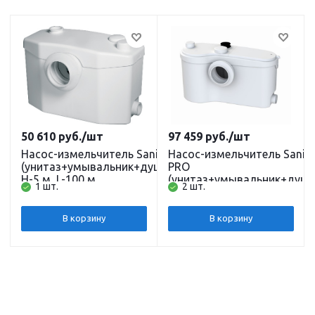
50 610
руб.
/шт
97 459
руб.
/шт
Насос-измельчитель SaniPro
Насос-измельчитель SaniB
(унитаз+умывальник+душ+биде)
PRO
Н-5 м, L-100 м
(унитаз+умывальник+душ+
1 шт.
2 шт.
H-7 м, L-110 м
В корзину
В корзину