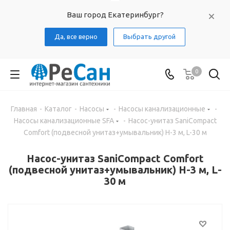
Ваш город Екатеринбург?
Да, все верно
Выбрать другой
0
Главная
-
Каталог
-
Насосы
-
Насосы канализационные
-
Насосы канализационные SFA
-
Насос-унитаз SaniCompact
Comfort (подвесной унитаз+умывальник) H-3 м, L-30 м
Насос-унитаз SaniCompact Comfort
(подвесной унитаз+умывальник) H-3 м, L-
30 м