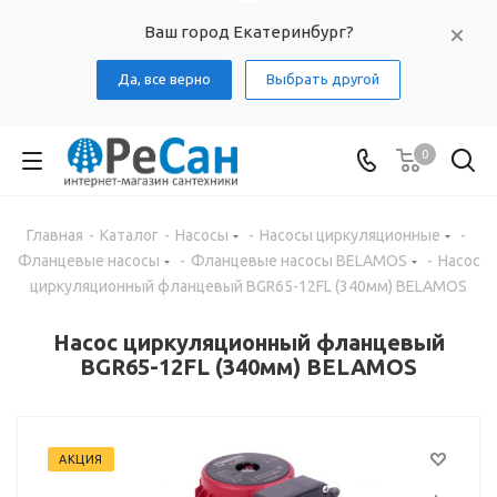
Ваш город Екатеринбург?
Да, все верно
Выбрать другой
0
Главная
-
Каталог
-
Насосы
-
Насосы циркуляционные
-
Фланцевые насосы
-
Фланцевые насосы BELAMOS
-
Насос
циркуляционный фланцевый BGR65-12FL (340мм) BELAMOS
Насос циркуляционный фланцевый
BGR65-12FL (340мм) BELAMOS
АКЦИЯ