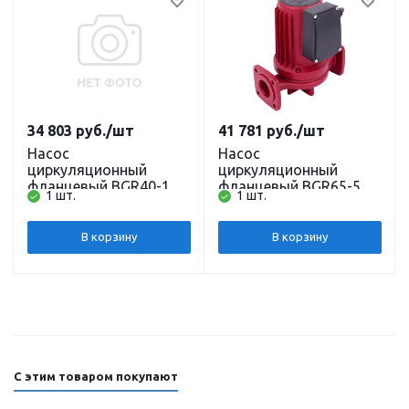
34 803
руб.
/шт
41 781
руб.
/шт
Насос
Насос
циркуляционный
циркуляционный
фланцевый BGR40-19F
фланцевый BGR65-5FL
1 шт.
1 шт.
(250мм) BELAMOS
(340мм) BELAMOS
В корзину
В корзину
С этим товаром покупают