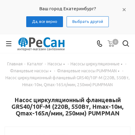
Ваш город Екатеринбург?
Да, все верно
Выбрать другой
0
Главная
-
Каталог
-
Насосы
-
Насосы циркуляционные
-
Фланцевые насосы
-
Фланцевые насосы PUMPMAN
-
Насос циркуляционный фланцевый GRS40/10F-M (220В, 550Вт,
Hmax-10м, Qmax-165л/мин, 250мм) PUMPMAN
Насос циркуляционный фланцевый
GRS40/10F-M (220В, 550Вт, Hmax-10м,
Qmax-165л/мин, 250мм) PUMPMAN