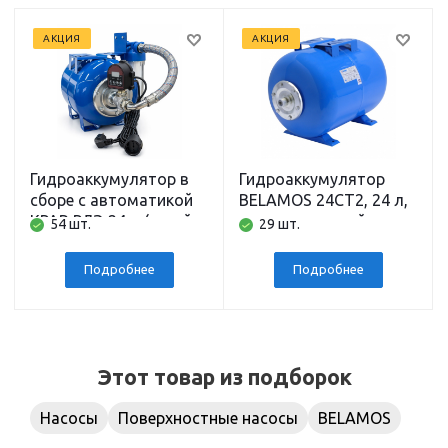
АКЦИЯ
АКЦИЯ
Гидроаккумулятор в
Гидроаккумулятор
сборе с автоматикой
BELAMOS 24CT2, 24 л,
КРАВ РДЭ 24 л (сухой
горизонтальный,
54 шт.
29 шт.
ход, давление, фильтр,
подключение 1 дюйм
гидробак)
Подробнее
Подробнее
Этот товар из подборок
Насосы
Поверхностные насосы
BELAMOS