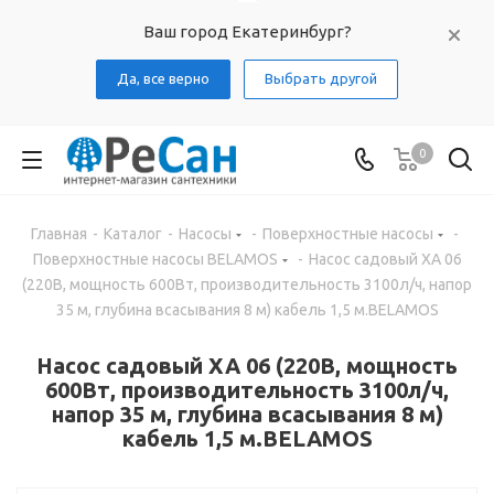
Ваш город Екатеринбург?
Да, все верно
Выбрать другой
0
Главная
-
Каталог
-
Насосы
-
Поверхностные насосы
-
Поверхностные насосы BELAMOS
-
Насос садовый XA 06
(220В, мощность 600Вт, производительность 3100л/ч, напор
35 м, глубина всасывания 8 м) кабель 1,5 м.BELAMOS
Насос садовый XA 06 (220В, мощность
600Вт, производительность 3100л/ч,
напор 35 м, глубина всасывания 8 м)
кабель 1,5 м.BELAMOS