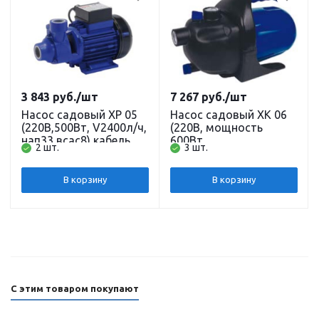
3 843
руб.
/шт
7 267
руб.
/шт
Насос садовый XP 05
Насос садовый XK 06
(220В,500Вт, V2400л/ч,
(220В, мощность
нап33 всас8) кабель 0,5
600Вт,
2 шт.
3 шт.
м. BELAMOS
производительность
3000л/ч, напор 35 м,
глубина всасывания 8
В корзину
В корзину
м) кабель 1,5 м.
BELAMOS
С этим товаром покупают