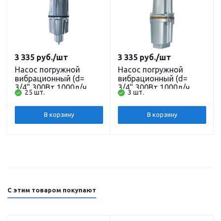
3 335
руб.
/шт
3 335
руб.
/шт
Насос погружной
Насос погружной
вибрационный (d=
вибрационный (d=
3/4",300Вт,1000л/ч,
3/4",300Вт,1000л/ч,
25 шт.
3 шт.
3м) кабель 40м.,
3м) кабель 40м.,
нижний забор BV-0.12
верхний забор BV-0.28
BELAMOS
BELAMOS
В корзину
В корзину
С этим товаром покупают