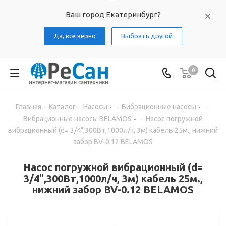
Ваш город Екатеринбург?
Да, все верно
Выбрать другой
0
Главная
-
Каталог
-
Насосы
-
Вибрационные насосы
-
Вибрационные насосы BELAMOS
-
Насос погружной
вибрационный (d= 3/4",300Вт,1000л/ч, 3м) кабель 25м., нижний
забор BV-0.12 BELAMOS
Насос погружной вибрационный (d=
3/4",300Вт,1000л/ч, 3м) кабель 25м.,
нижний забор BV-0.12 BELAMOS