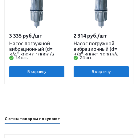
3 335
руб.
/шт
2 314
руб.
/шт
Насос погружной
Насос погружной
вибрационный (d=
вибрационный (d=
3/4",300Вт,1000л/ч,
3/4",300Вт,1000л/ч,
24 шт.
24 шт.
3м) кабель 40м.,
3м) кабель 10м.,
нижний забор BV-0.12
нижний забор BV-0.12
BELAMOS
BELAMOS
В корзину
В корзину
С этим товаром покупают