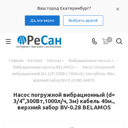
Ваш город Екатеринбург?
Да, все верно
Выбрать другой
0
Главная
-
Каталог
-
Насосы
-
Вибрационные насосы
-
Вибрационные насосы BELAMOS
-
Насос погружной
вибрационный (d= 3/4",300Вт,1000л/ч, 3м) кабель 40м.,
верхний забор BV-0.28 BELAMOS
Насос погружной вибрационный (d=
3/4",300Вт,1000л/ч, 3м) кабель 40м.,
верхний забор BV-0.28 BELAMOS