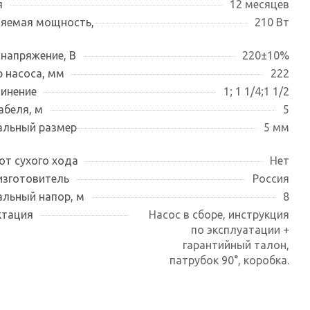
я
12 месяцев
яемая мощность,
210 Вт
 напряжение, В
220±10%
 насоса, мм
222
инение
1; 1 1/4;1 1/2
абеля, м
5
льный размер
5 мм
от сухого хода
Нет
изготовитель
Россия
льный напор, м
8
ктация
Насос в сборе, инструкция
по эксплуатации +
гарантийный талон,
патрубок 90°, коробка.