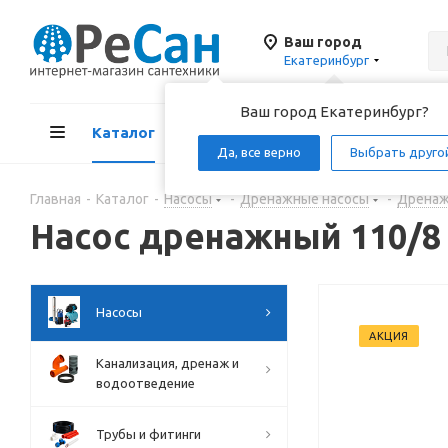
Ваш город
Екатеринбург
Ваш город Екатеринбург?
Каталог
Акции
Д
Да, все верно
Выбрать друго
Главная
-
Каталог
-
Насосы
-
Дренажные насосы
-
Дренаж
Насос дренажный 110/8
Насосы
АКЦИЯ
Канализация, дренаж и
водоотведение
Трубы и фитинги