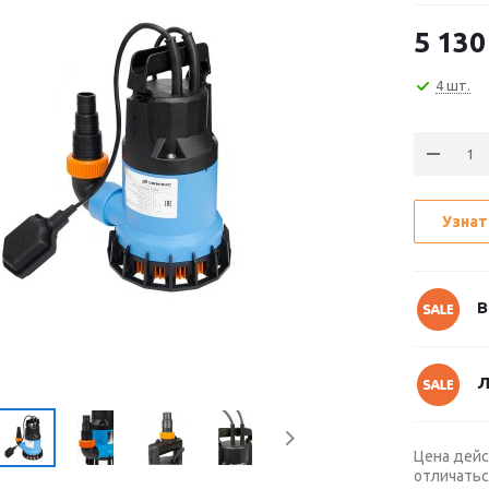
5 130
4 шт.
Узнат
В
Л
Цена дейс
отличатьс