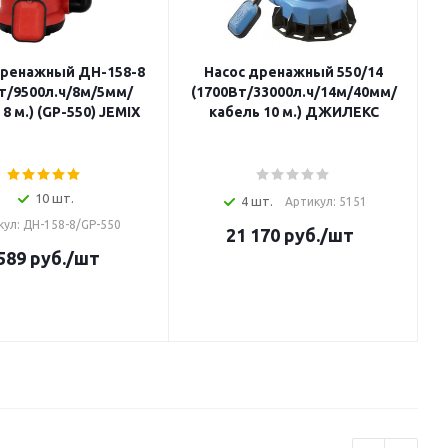
дренажный ДН-158-8
Насос дренажный 550/14
Вт/9500л.ч/8м/5мм/
(1700Вт/33000л.ч/14м/40мм/
8 м.) (GP-550) JEMIX
кабель 10 м.) ДЖИЛЕКС
(
10 шт.
4 шт.
Артикул: 5151
кул: ДН-158-8/GP-550
21 170
руб.
/шт
589
руб.
/шт