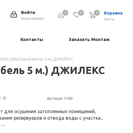
Войти
Корзина
0
0
0
Мой кабинет
пуста
Контакты
Заказать Монтаж
600л.ч/8м/5мм/кабель 5 м.) ДЖИЛЕКС
абель 5 м.) ДЖИЛЕКС
Артикул:
5100
т для осушения затопленных помещений,
ания резервуаров и отвода воды с участка...
е