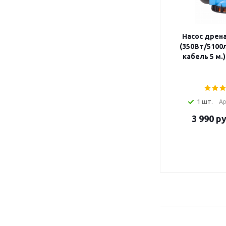
Насос дрен
(350Вт/5100
кабель 5 м
1 шт.
Ар
3 990
ру