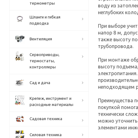
термометры
воду из затопле
неглубоких коло
Шланги и гибкая
подводка
При выборе учит
напор 8 м, допу
Вентиляция
также высоту п
трубопровода.
Сервоприводы,
При монтаже обр
термостаты,
высоту подъема,
контроллеры
электропитания.
производительн
Сад и дача
неподходящем р
Крепеж, инструмент и
Преимущества по
расходные материалы
покупкой помога
технически слож
Садовая техника
можно уточнить
элементами инж
Силовая техника