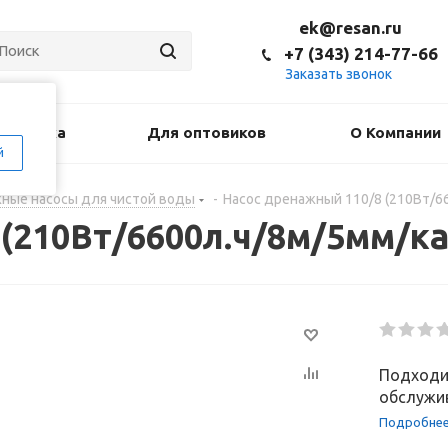
ek@resan.ru
+7 (343) 214-77-66
Заказать звонок
оставка
Для оптовиков
О Компании
й
ные насосы для чистой воды
-
Насос дренажный 110/8 (210Вт/6
 (210Вт/6600л.ч/8м/5мм/к
Подходи
обслужив
Подробне