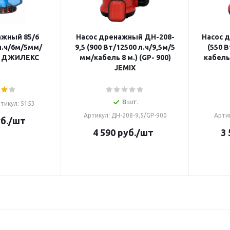
ажный 85/6
Насос дренажный ДН-208-
Насос 
л.ч/6м/5мм/
9,5 (900 Вт/12500 л.ч/9,5м/5
(550 
.) ДЖИЛЕКС
мм/кабель 8 м.) (GP- 900)
кабель 
JEMIX
8 шт.
тикул: 5153
Артикул: ДН-208-9,5/GP-900
Арти
б.
/шт
4 590
руб.
/шт
3 