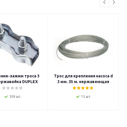
ние-зажим троса 3
Трос для крепления насоса d
ержавейка DUPLEX
3 мм. 35 м. нержавеющая
сталь BELAMOS
309 шт.
15 шт.