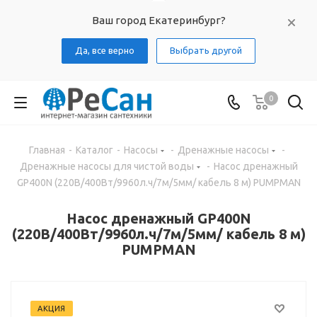
Ваш город Екатеринбург?
Да, все верно
Выбрать другой
0
Главная
-
Каталог
-
Насосы
-
Дренажные насосы
-
Дренажные насосы для чистой воды
-
Насос дренажный
GP400N (220В/400Вт/9960л.ч/7м/5мм/ кабель 8 м) PUMPMAN
Насос дренажный GP400N
(220В/400Вт/9960л.ч/7м/5мм/ кабель 8 м)
PUMPMAN
АКЦИЯ