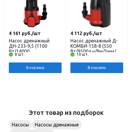
4 161
руб.
/шт
4 112
руб.
/шт
Насос дренажный
Насос дренажный Д-
ДН-233-9,5 (1100
КОМБИ-158-8 (550
Вт/14000
Вт/9500л.ч/8м/5мм/
8 шт.
10 шт.
л.ч/9,5м/5мм/кабель 8
кабель 8 м/встроенный
м.) (GP-1100) JEMIX
поплавок) (FSCP-550)
JEMIX
В корзину
В корзину
Этот товар из подборок
Насосы
Насосы дренажные